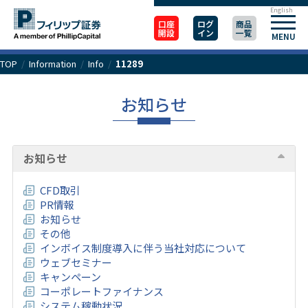
English
口座
ログ
商品
開設
イン
一覧
MENU
TOP
/
Information
/
Info
/
11289
お知らせ
お知らせ
CFD取引
PR情報
お知らせ
その他
インボイス制度導入に伴う当社対応について
ウェブセミナー
キャンペーン
コーポレートファイナンス
システム稼動状況