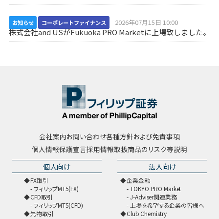
2026年07月15日 10:00
お知らせ
コーポレートファイナンス
株式会社and USがFukuoka PRO Marketに上場致しました。
会社案内
お問い合わせ
各種方針および免責事項
個人情報保護宣言
採用情報
取扱商品のリスク等説明
個人向け
法人向け
FX取引
企業金融
フィリップMT5(FX)
TOKYO PRO Market
CFD取引
J-Adviser関連業務
フィリップMT5(CFD)
上場を希望する企業の皆様へ
先物取引
Club Chemistry