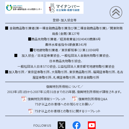
登録・加入協会等
金融商品取引業者(第一種金融商品取引業及び第二種金融商品取引業)／関東財務
局長（金商）第127号
商品先物取引業者／経済産業省20240430商第6号
農林水産省指令6新食第341号
宅地建物取引業者／東京都知事（1）第110368号
加入協会／
日本証券業協会
、
一般社団法人金融先物取引業協会
、
日本商品先物取引協会
、
一般社団法人日本STO協会
、
公益社団法人東京都宅地建物取引業協会
加入取引所／
東京証券取引所
、
大阪取引所
、
東京商品取引所
、
福岡証券取引所
、
名古
屋証券取引所
、
札幌証券取引所
、
東京金融取引所
復興特別所得税について／
2013年1月1日から2037年12月31日までの25年間、復興特別所得税が課税されます。
復興特別所得税リーフレット
復興特別所得税Q&A
75才以上のお客様へのお知らせとお願い／
75才以上のお客様との取引に関するリーフレット
FOLLOW US