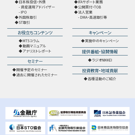
日本株投信・外債
IFAサポート業務
資産運用アドバイザー
公開買付・TOB
IPO
法人営業
外国株取引
DMA・高速取引等
ST取引
お役立ちコンテンツ
キャンペーン
MT5コラム
実施中のキャンペーン
動画マニュアル
提供番組・協賛情報
アナリストレポート
ラジオNIKKEI
セミナー
開催予定のセミナー
投資教育・地域貢献
過去に開催されたセミナー
各種活動のご紹介