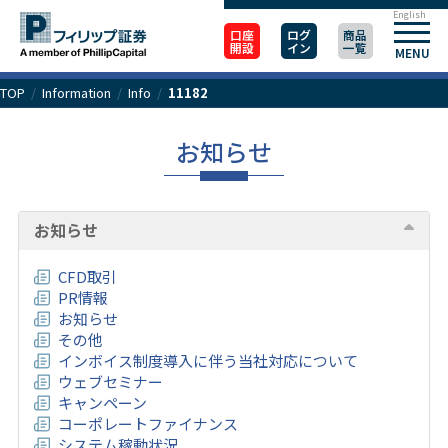
English
口座
ログ
商品
開設
イン
一覧
MENU
TOP
/
Information
/
Info
/
11182
お知らせ
お知らせ
CFD取引
PR情報
お知らせ
その他
インボイス制度導入に伴う当社対応について
ウェブセミナー
キャンペーン
コーポレートファイナンス
システム稼動状況