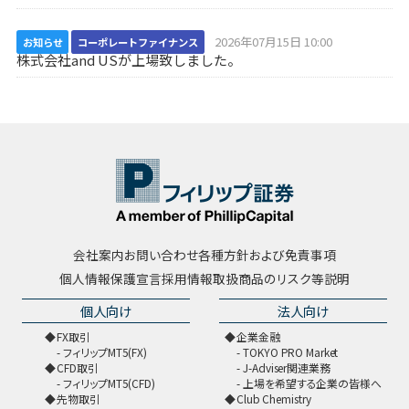
2026年07月15日 10:00
お知らせ
コーポレートファイナンス
株式会社and USが上場致しました。
会社案内
お問い合わせ
各種方針および免責事項
個人情報保護宣言
採用情報
取扱商品のリスク等説明
個人向け
法人向け
FX取引
企業金融
フィリップMT5(FX)
TOKYO PRO Market
CFD取引
J-Adviser関連業務
フィリップMT5(CFD)
上場を希望する企業の皆様へ
先物取引
Club Chemistry