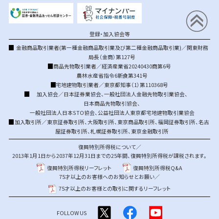
登録・加入協会等
金融商品取引業者(第一種金融商品取引業及び第二種金融商品取引業)／関東財務
局長（金商）第127号
商品先物取引業者／経済産業省20240430商第6号
農林水産省指令6新食第341号
宅地建物取引業者／東京都知事（1）第110368号
加入協会／
日本証券業協会
、
一般社団法人金融先物取引業協会
、
日本商品先物取引協会
、
一般社団法人日本STO協会
、
公益社団法人東京都宅地建物取引業協会
加入取引所／
東京証券取引所
、
大阪取引所
、
東京商品取引所
、
福岡証券取引所
、
名古
屋証券取引所
、
札幌証券取引所
、
東京金融取引所
復興特別所得税について／
2013年1月1日から2037年12月31日までの25年間、復興特別所得税が課税されます。
復興特別所得税リーフレット
復興特別所得税Q&A
75才以上のお客様へのお知らせとお願い／
75才以上のお客様との取引に関するリーフレット
FOLLOW US