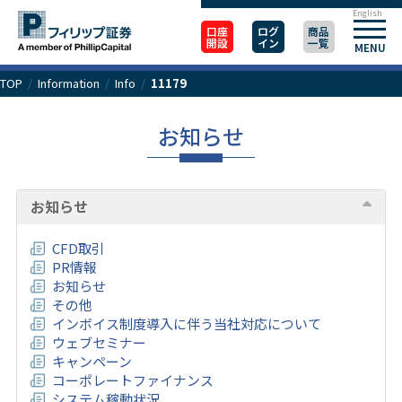
English
口座
ログ
商品
開設
イン
一覧
MENU
TOP
/
Information
/
Info
/
11179
お知らせ
お知らせ
CFD取引
PR情報
お知らせ
その他
インボイス制度導入に伴う当社対応について
ウェブセミナー
キャンペーン
コーポレートファイナンス
システム稼動状況