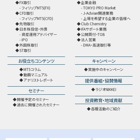
FX取引
企業金融
フィリップMT5(FX)
TOKYO PRO Market
CFD取引
J-Adviser関連業務
フィリップMT5(CFD)
上場を希望する企業の皆様へ
先物取引
Club Chemistry
日本株投信・外債
IFAサポート業務
資産運用アドバイザー
公開買付・TOB
IPO
法人営業
外国株取引
DMA・高速取引等
ST取引
お役立ちコンテンツ
キャンペーン
MT5コラム
実施中のキャンペーン
動画マニュアル
提供番組・協賛情報
アナリストレポート
ラジオNIKKEI
セミナー
開催予定のセミナー
投資教育・地域貢献
過去に開催されたセミナー
各種活動のご紹介