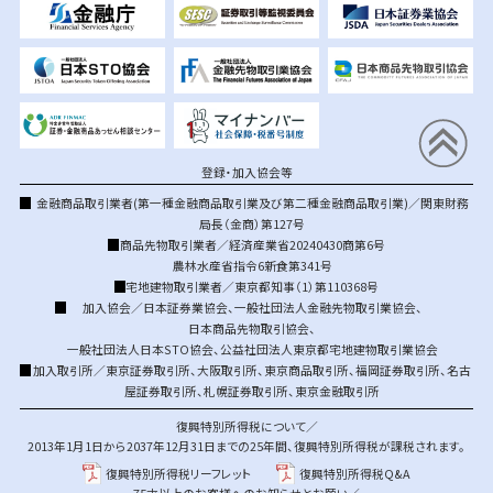
登録・加入協会等
金融商品取引業者(第一種金融商品取引業及び第二種金融商品取引業)／関東財務
局長（金商）第127号
商品先物取引業者／経済産業省20240430商第6号
農林水産省指令6新食第341号
宅地建物取引業者／東京都知事（1）第110368号
加入協会／
日本証券業協会
、
一般社団法人金融先物取引業協会
、
日本商品先物取引協会
、
一般社団法人日本STO協会
、
公益社団法人東京都宅地建物取引業協会
加入取引所／
東京証券取引所
、
大阪取引所
、
東京商品取引所
、
福岡証券取引所
、
名古
屋証券取引所
、
札幌証券取引所
、
東京金融取引所
復興特別所得税について／
2013年1月1日から2037年12月31日までの25年間、復興特別所得税が課税されます。
復興特別所得税リーフレット
復興特別所得税Q&A