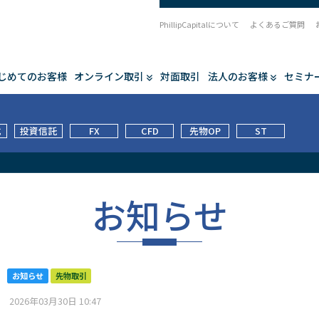
PhillipCapitalについて
よくあるご質問
じめてのお客様
オンライン取引
対面取引
法人のお客様
セミナ
式
投資信託
FX
CFD
先物OP
ST
お知らせ
お知らせ
先物取引
2026年03月30日 10:47