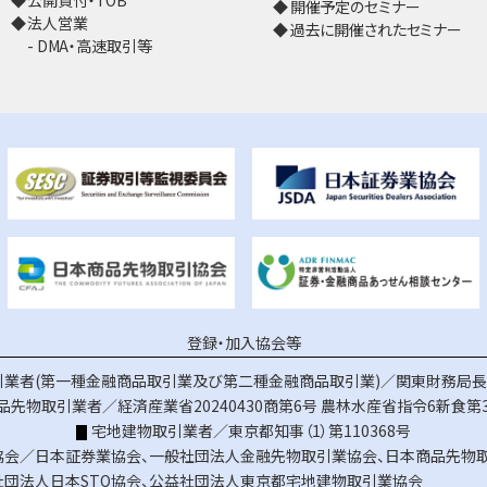
公開買付・TOB
開催予定のセミナー
法人営業
過去に開催されたセミナー
DMA・高速取引等
登録・加入協会等
業者(第一種金融商品取引業及び第二種金融商品取引業)／関東財務局長（
品先物取引業者／経済産業省20240430商第6号
農林水産省指令6新食第3
宅地建物取引業者／東京都知事（1）第110368号
協会／
日本証券業協会
、
一般社団法人金融先物取引業協会
、
日本商品先物
社団法人日本STO協会
、
公益社団法人東京都宅地建物取引業協会