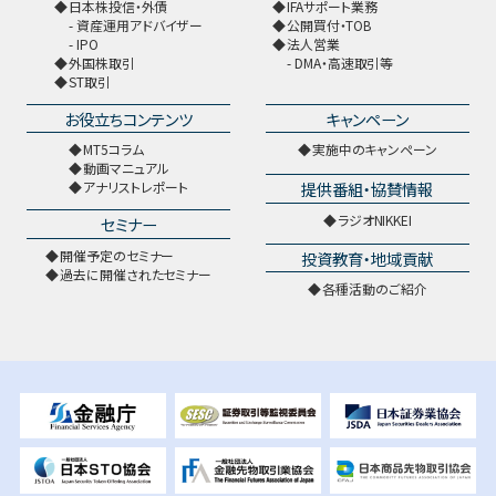
日本株投信・外債
IFAサポート業務
資産運用アドバイザー
公開買付・TOB
IPO
法人営業
外国株取引
DMA・高速取引等
ST取引
お役立ちコンテンツ
キャンペーン
MT5コラム
実施中のキャンペーン
動画マニュアル
提供番組・協賛情報
アナリストレポート
ラジオNIKKEI
セミナー
開催予定のセミナー
投資教育・地域貢献
過去に開催されたセミナー
各種活動のご紹介