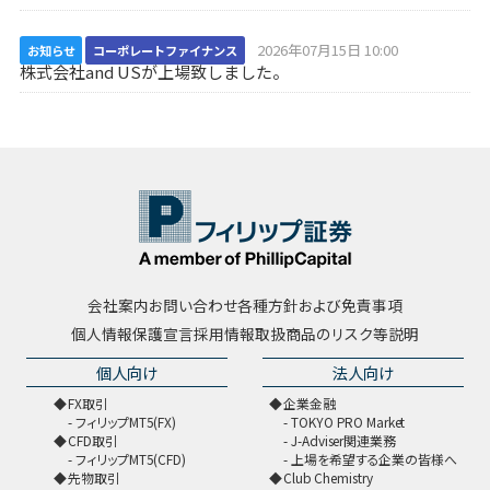
2026年07月15日 10:00
お知らせ
コーポレートファイナンス
株式会社and USが上場致しました。
会社案内
お問い合わせ
各種方針および免責事項
個人情報保護宣言
採用情報
取扱商品のリスク等説明
個人向け
法人向け
FX取引
企業金融
フィリップMT5(FX)
TOKYO PRO Market
CFD取引
J-Adviser関連業務
フィリップMT5(CFD)
上場を希望する企業の皆様へ
先物取引
Club Chemistry