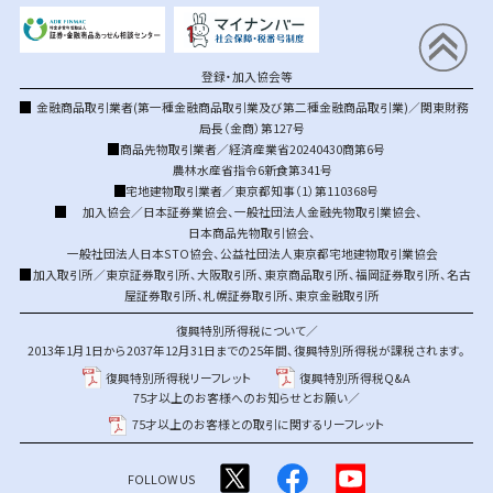
登録・加入協会等
金融商品取引業者(第一種金融商品取引業及び第二種金融商品取引業)／関東財務
局長（金商）第127号
商品先物取引業者／経済産業省20240430商第6号
農林水産省指令6新食第341号
宅地建物取引業者／東京都知事（1）第110368号
加入協会／
日本証券業協会
、
一般社団法人金融先物取引業協会
、
日本商品先物取引協会
、
一般社団法人日本STO協会
、
公益社団法人東京都宅地建物取引業協会
加入取引所／
東京証券取引所
、
大阪取引所
、
東京商品取引所
、
福岡証券取引所
、
名古
屋証券取引所
、
札幌証券取引所
、
東京金融取引所
復興特別所得税について／
2013年1月1日から2037年12月31日までの25年間、復興特別所得税が課税されます。
復興特別所得税リーフレット
復興特別所得税Q&A
75才以上のお客様へのお知らせとお願い／
75才以上のお客様との取引に関するリーフレット
FOLLOW US