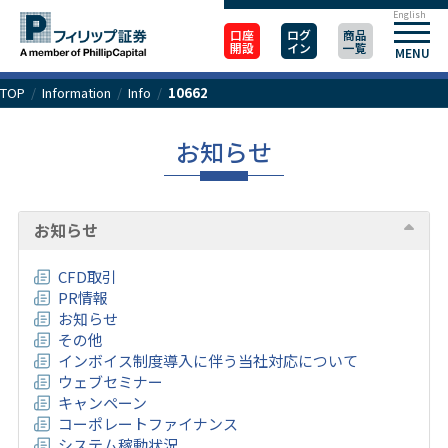
English
口座
ログ
商品
開設
イン
一覧
MENU
TOP
/
Information
/
Info
/
10662
お知らせ
お知らせ
CFD取引
PR情報
お知らせ
その他
インボイス制度導入に伴う当社対応について
ウェブセミナー
キャンペーン
コーポレートファイナンス
システム稼動状況