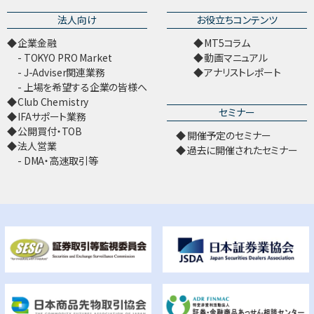
法人向け
お役立ちコンテンツ
企業金融
MT5コラム
TOKYO PRO Market
動画マニュアル
J-Adviser関連業務
アナリストレポート
上場を希望する企業の皆様へ
Club Chemistry
セミナー
IFAサポート業務
公開買付・TOB
開催予定のセミナー
法人営業
過去に開催されたセミナー
DMA・高速取引等