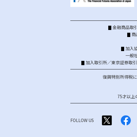
金融商品取引
商
加入
一般
加入取引所／
東京証券取引
復興特別所得税に
75才以
FOLLOW US