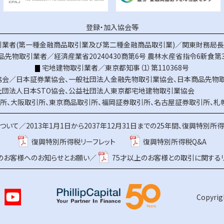
登録・加入協会等
業者(第一種金融商品取引業及び第二種金融商品取引業)／関東財務局長（
品先物取引業者／経済産業省20240430商第6号
農林水産省指令6新食第3
宅地建物取引業者／東京都知事（1）第110368号
協会／
日本証券業協会
、
一般社団法人金融先物取引業協会
、
日本商品先物
社団法人日本STO協会
、
公益社団法人東京都宅地建物取引業協会
所
、
大阪取引所
、
東京商品取引所
、
福岡証券取引所
、
名古屋証券取引所
、
札
ついて／
2013年1月1日から2037年12月31日までの25年間、復興特別所
復興特別所得税リーフレット
復興特別所得税Q&A
上のお客様へのお知らせとお願い／
75才以上のお客様との取引に関する
Copyrigh