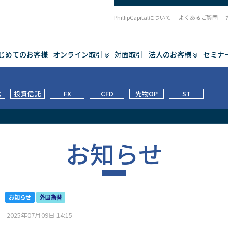
PhillipCapitalについて
よくあるご質問
じめてのお客様
オンライン取引
対面取引
法人のお客様
セミナ
式
投資信託
FX
CFD
先物OP
ST
お知らせ
お知らせ
外国為替
2025年07月09日 14:15