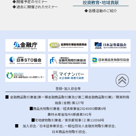
開催予定のセミナー
投資教育・地域貢献
過去に開催されたセミナー
各種活動のご紹介
登録・加入協会等
金融商品取引業者(第一種金融商品取引業及び第二種金融商品取引業)／関東財務
局長（金商）第127号
商品先物取引業者／経済産業省20240430商第6号
農林水産省指令6新食第341号
宅地建物取引業者／東京都知事（1）第110368号
加入協会／
日本証券業協会
、
一般社団法人金融先物取引業協会
、
日本商品先物取引協会
、