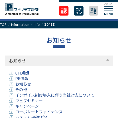
English
口座
ログ
商品
開設
イン
一覧
MENU
TOP
/
Information
/
Info
/
10488
お知らせ
お知らせ
CFD取引
PR情報
お知らせ
その他
インボイス制度導入に伴う当社対応について
ウェブセミナー
キャンペーン
コーポレートファイナンス
システム稼動状況