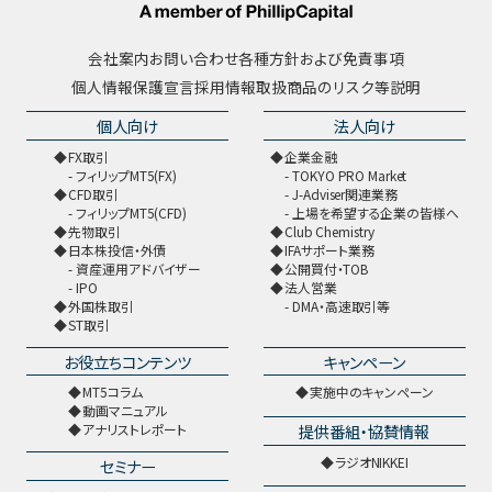
会社案内
お問い合わせ
各種方針および免責事項
個人情報保護宣言
採用情報
取扱商品のリスク等説明
個人向け
法人向け
FX取引
企業金融
フィリップMT5(FX)
TOKYO PRO Market
CFD取引
J-Adviser関連業務
フィリップMT5(CFD)
上場を希望する企業の皆様へ
先物取引
Club Chemistry
日本株投信・外債
IFAサポート業務
資産運用アドバイザー
公開買付・TOB
IPO
法人営業
外国株取引
DMA・高速取引等
ST取引
お役立ちコンテンツ
キャンペーン
MT5コラム
実施中のキャンペーン
動画マニュアル
提供番組・協賛情報
アナリストレポート
ラジオNIKKEI
セミナー