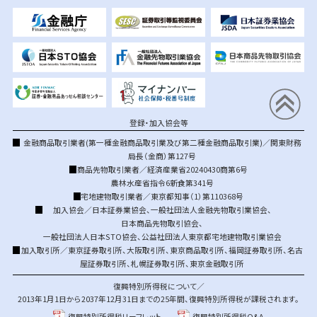
登録・加入協会等
金融商品取引業者(第一種金融商品取引業及び第二種金融商品取引業)／関東財務
局長（金商）第127号
商品先物取引業者／経済産業省20240430商第6号
農林水産省指令6新食第341号
宅地建物取引業者／東京都知事（1）第110368号
加入協会／
日本証券業協会
、
一般社団法人金融先物取引業協会
、
日本商品先物取引協会
、
一般社団法人日本STO協会
、
公益社団法人東京都宅地建物取引業協会
加入取引所／
東京証券取引所
、
大阪取引所
、
東京商品取引所
、
福岡証券取引所
、
名古
屋証券取引所
、
札幌証券取引所
、
東京金融取引所
復興特別所得税について／
2013年1月1日から2037年12月31日までの25年間、復興特別所得税が課税されます。
復興特別所得税リーフレット
復興特別所得税Q&A