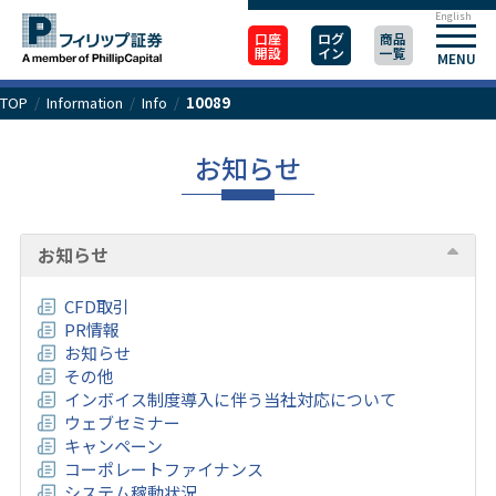
English
口座
ログ
商品
開設
イン
一覧
MENU
TOP
/
Information
/
Info
/
10089
お知らせ
お知らせ
CFD取引
PR情報
お知らせ
その他
インボイス制度導入に伴う当社対応について
ウェブセミナー
キャンペーン
コーポレートファイナンス
システム稼動状況