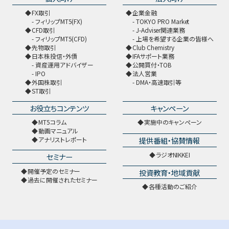
FX取引
企業金融
フィリップMT5(FX)
TOKYO PRO Market
CFD取引
J-Adviser関連業務
フィリップMT5(CFD)
上場を希望する企業の皆様へ
先物取引
Club Chemistry
日本株投信・外債
IFAサポート業務
資産運用アドバイザー
公開買付・TOB
IPO
法人営業
外国株取引
DMA・高速取引等
ST取引
お役立ちコンテンツ
キャンペーン
MT5コラム
実施中のキャンペーン
動画マニュアル
提供番組・協賛情報
アナリストレポート
ラジオNIKKEI
セミナー
開催予定のセミナー
投資教育・地域貢献
過去に開催されたセミナー
各種活動のご紹介