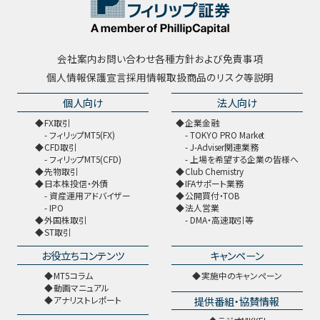
会社案内
お問い合わせ
各種方針および免責事項
個人情報保護宣言
採用情報
取扱商品のリスク等説明
個人向け
法人向け
FX取引
企業金融
フィリップMT5(FX)
TOKYO PRO Market
CFD取引
J-Adviser関連業務
フィリップMT5(CFD)
上場を希望する企業の皆様へ
先物取引
Club Chemistry
日本株投信・外債
IFAサポート業務
資産運用アドバイザー
公開買付・TOB
IPO
法人営業
外国株取引
DMA・高速取引等
ST取引
お役立ちコンテンツ
キャンペーン
MT5コラム
実施中のキャンペーン
動画マニュアル
提供番組・協賛情報
アナリストレポート