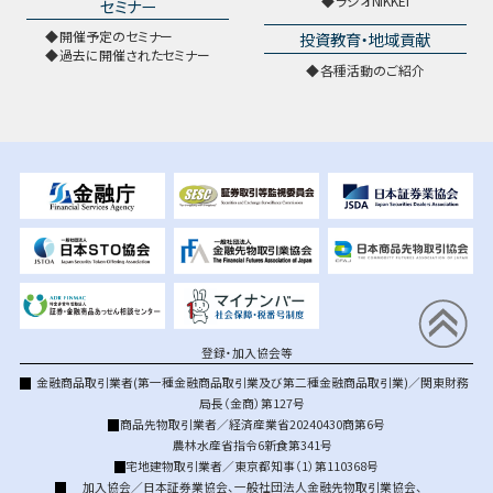
ラジオNIKKEI
セミナー
開催予定のセミナー
投資教育・地域貢献
過去に開催されたセミナー
各種活動のご紹介
登録・加入協会等
金融商品取引業者(第一種金融商品取引業及び第二種金融商品取引業)／関東財務
局長（金商）第127号
商品先物取引業者／経済産業省20240430商第6号
農林水産省指令6新食第341号
宅地建物取引業者／東京都知事（1）第110368号
加入協会／
日本証券業協会
、
一般社団法人金融先物取引業協会
、