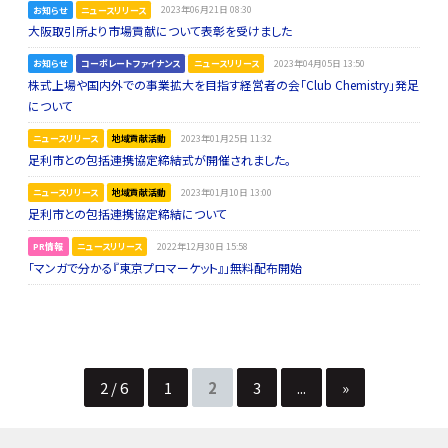
お知らせ
ニュースリリース
2023年06月21日 08:30
大阪取引所より市場貢献について表彰を受けました
お知らせ
コーポレートファイナンス
ニュースリリース
2023年04月05日 13:50
株式上場や国内外での事業拡大を目指す経営者の会「Club Chemistry」発足
について
ニュースリリース
地域貢献活動
2023年01月25日 11:32
足利市との包括連携協定締結式が開催されました。
ニュースリリース
地域貢献活動
2023年01月10日 13:00
足利市との包括連携協定締結について
PR情報
ニュースリリース
2022年12月30日 15:58
「マンガで分かる『東京プロマーケット』」無料配布開始
2 / 6
1
2
3
...
»