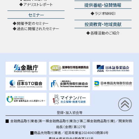
提供番組・協賛情報
アナリストレポート
ラジオNIKKEI
セミナー
開催予定のセミナー
投資教育・地域貢献
過去に開催されたセミナー
各種活動のご紹介
登録・加入協会等
金融商品取引業者(第一種金融商品取引業及び第二種金融商品取引業)／関東財務
局長（金商）第127号
商品先物取引業者／経済産業省20240430商第6号
農林水産省指令6新食第341号