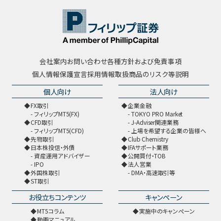
会社案内
お問い合わせ
各種方針および免責事項
個人情報保護宣言
採用情報
取扱商品のリスク等説明
個人向け
法人向け
FX取引
企業金融
フィリップMT5(FX)
TOKYO PRO Market
CFD取引
J-Adviser関連業務
フィリップMT5(CFD)
上場を希望する企業の皆様へ
先物取引
Club Chemistry
日本株投信・外債
IFAサポート業務
資産運用アドバイザー
公開買付・TOB
IPO
法人営業
外国株取引
DMA・高速取引等
ST取引
お役立ちコンテンツ
キャンペーン
MT5コラム
実施中のキャンペーン
動画マニュアル