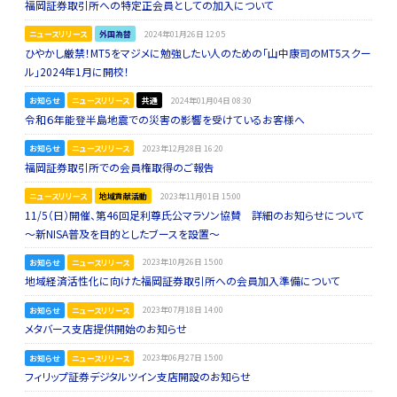
福岡証券取引所への特定正会員としての加入について
ニュースリリース
外国為替
2024年01月26日 12:05
ひやかし厳禁！MT5をマジメに勉強したい人のための「山中康司のMT5スクー
ル」2024年1月に開校！
お知らせ
ニュースリリース
共通
2024年01月04日 08:30
令和６年能登半島地震での災害の影響を受けているお客様へ
お知らせ
ニュースリリース
2023年12月28日 16:20
福岡証券取引所での会員権取得のご報告
ニュースリリース
地域貢献活動
2023年11月01日 15:00
11/5（日）開催、第46回足利尊氏公マラソン協賛 詳細のお知らせについて
～新NISA普及を目的としたブースを設置～
お知らせ
ニュースリリース
2023年10月26日 15:00
地域経済活性化に向けた福岡証券取引所への会員加入準備について
お知らせ
ニュースリリース
2023年07月18日 14:00
メタバース支店提供開始のお知らせ
お知らせ
ニュースリリース
2023年06月27日 15:00
フィリップ証券デジタルツイン支店開設のお知らせ