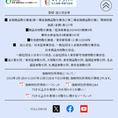
登録・加入協会等
金融商品取引業者(第一種金融商品取引業及び第二種金融商品取引業)／関東財務
局長（金商）第127号
商品先物取引業者／経済産業省20240430商第6号
農林水産省指令6新食第341号
宅地建物取引業者／東京都知事（1）第110368号
加入協会／
日本証券業協会
、
一般社団法人金融先物取引業協会
、
日本商品先物取引協会
、
一般社団法人日本STO協会
、
公益社団法人東京都宅地建物取引業協会
加入取引所／
東京証券取引所
、
大阪取引所
、
東京商品取引所
、
福岡証券取引所
、
名古
屋証券取引所
、
札幌証券取引所
、
東京金融取引所
復興特別所得税について／
2013年1月1日から2037年12月31日までの25年間、復興特別所得税が課税されます。
復興特別所得税リーフレット
復興特別所得税Q&A
75才以上のお客様へのお知らせとお願い／
75才以上のお客様との取引に関するリーフレット
FOLLOW US