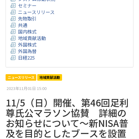
セミナー
ニュースリリース
先物取引
共通
国内株式
地域貢献活動
外国株式
外国為替
日経225
ニュースリリース
地域貢献活動
2023年11月01日 15:00
11/5（日）開催、第46回足利
尊氏公マラソン協賛 詳細の
お知らせについて～新NISA普
及を目的としたブースを設置