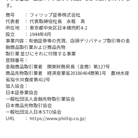
す。
商号 ： フィリップ証券株式会社
代表者 ： 代表取締役社長 永堀 真
所在地 ： 東京都中央区日本橋兜町4-2
設立 ： 1944年4月
事業内容：有価証券等の売買、店頭デリバティブ取引等の金
融商品取引業および商品先物
取引業 並びにそれに付随する事業
登録番号：
金融商品取引業者 関東財務局長（金商）第127号
商品先物取引業者 経済産業省20180404商第1号 農林水産
省指令30食産第412号
加入協会：
日本証券業協会
一般社団法人金融先物取引業協会
日本商品先物取引協会
一般社団法人日本STO協会
URL ：
https://www.phillip.co.jp/