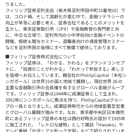
りました。
フィリップ証券足利支店（栃木県足利市田中町32番地10）で
は、コロナ禍、そして高齢化が進む中で、金融リテラシーの
向上が早急に必要と考え、証券会社であることのメリットを
生かし、東京証券取引所（JPX）や金融教育の専門家と共
に、中立な立場で、足利市内の小中学校向け金融イベントの
開催、相続＆贈与セミナー、退職者向けの資産管理セミナー
などを足利市民の皆様にすべて無償で提供しております。
■フィリップ証券株式会社について
フィリップ証券は、「わかる、かわる」をブランドコンセプ
トに、「投資のことがわかる」「わかって参加する」楽しさ
を皆様へお伝えしています。親会社のPhillipCapital（本社シ
ンガポール）は世界15の国と地域で展開し、現在世界 26 の
主要な金融取引所の会員権を有するグローバル金融グループ
です。フィリップ証券は1944年に成瀬証券として生まれ、
2002年にシンガポールに拠点を持つ、PhillipCapitalグルー
プの一員となりました。成瀬証券時代からの地域密着型営業
とグローバル展開が強みです。なお、東京都中央区日本橋兜
町にあるフィリップ証券の本社は西村好時氏の設計で1935年
に施工された、「レトロな建物」として雑誌「Hanako」や
テレビ番組「出没！アド街ック天国」などで紹介されていま