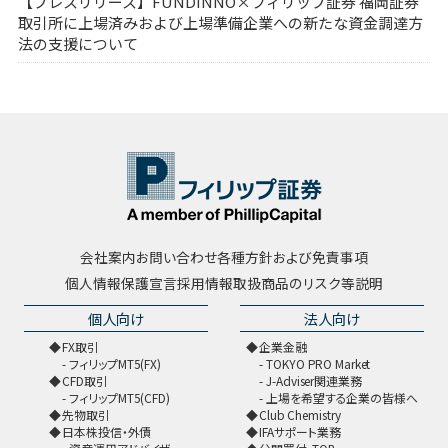
【プレスリリース】FUNDINNO×フィリップ証券 福岡証券
取引所に上場済みおよび上場準備企業への新たな資金調達方
法の支援について
会社案内
お問い合わせ
各種方針および免責事項
個人情報保護宣言
採用情報
取扱商品のリスク等説明
個人向け
法人向け
FX取引
企業金融
フィリップMT5(FX)
TOKYO PRO Market
CFD取引
J-Adviser関連業務
フィリップMT5(CFD)
上場を希望する企業の皆様へ
先物取引
Club Chemistry
日本株投信・外債
IFAサポート業務