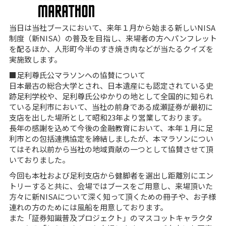
当日は当社ブースにおいて、来年１月から始まる新しいNISA
制度（新NISA）の普及を目指し、来場者の方へパンフレット
を配るほか、人形町今半のすき焼き肉などが当たるクイズを
実施致します。
■足利尊氏公マラソンへの協賛について
日本最古の総合大学とされ、日本遺産にも認定されている史
跡足利学校や、足利尊氏公ゆかりの地として全国的に知られ
ている足利市において、当社の前身である成瀬証券が最初に
支店を出した場所として昭和23年より営業しております。
長年の感謝を込めて今後の金融教育において、本年１月に足
利市との包括連携協定を締結しましたが、本マラソンについ
てはそれ以前から当社の地域貢献の一つとして協賛させて頂
いておりました。
今回も本社および足利支店から健脚者を選出し距離別にエン
トリーすると共に、会場ではブースをご用意し、来場頂いた
方々に新NISAについて深く知って頂くための冊子や、お子様
連れの方のためには風船を用意しております。
また「証券知識普及プロジェクト」のマスコットキャラクタ