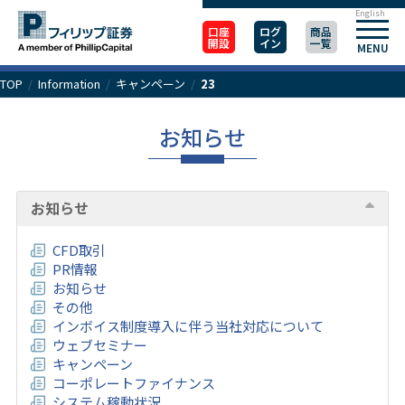
English
口座
ログ
商品
開設
イン
一覧
MENU
TOP
/
Information
/
キャンペーン
/
23
お知らせ
お知らせ
CFD取引
PR情報
お知らせ
その他
インボイス制度導入に伴う当社対応について
ウェブセミナー
キャンペーン
コーポレートファイナンス
システム稼動状況