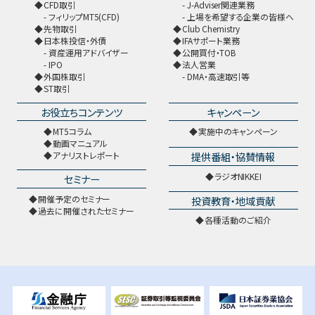
CFD取引
J-Adviser関連業務
フィリップMT5(CFD)
上場を希望する企業の皆様へ
先物取引
Club Chemistry
日本株投信・外債
IFAサポート業務
資産運用アドバイザー
公開買付・TOB
IPO
法人営業
外国株取引
DMA・高速取引等
ST取引
お役立ちコンテンツ
キャンペーン
MT5コラム
実施中のキャンペーン
動画マニュアル
提供番組・協賛情報
アナリストレポート
ラジオNIKKEI
セミナー
開催予定のセミナー
投資教育・地域貢献
過去に開催されたセミナー
各種活動のご紹介