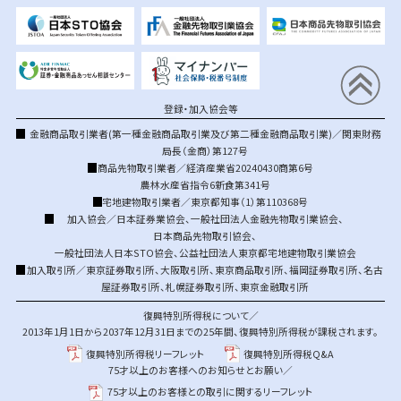
登録・加入協会等
金融商品取引業者(第一種金融商品取引業及び第二種金融商品取引業)／関東財務
局長（金商）第127号
商品先物取引業者／経済産業省20240430商第6号
農林水産省指令6新食第341号
宅地建物取引業者／東京都知事（1）第110368号
加入協会／
日本証券業協会
、
一般社団法人金融先物取引業協会
、
日本商品先物取引協会
、
一般社団法人日本STO協会
、
公益社団法人東京都宅地建物取引業協会
加入取引所／
東京証券取引所
、
大阪取引所
、
東京商品取引所
、
福岡証券取引所
、
名古
屋証券取引所
、
札幌証券取引所
、
東京金融取引所
復興特別所得税について／
2013年1月1日から2037年12月31日までの25年間、復興特別所得税が課税されます。
復興特別所得税リーフレット
復興特別所得税Q&A
75才以上のお客様へのお知らせとお願い／
75才以上のお客様との取引に関するリーフレット