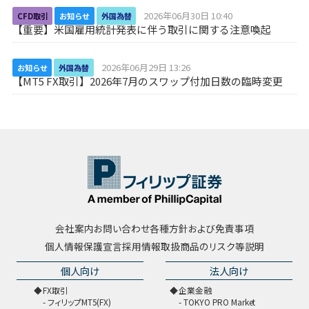
2026年06月30日 10:40
CFD取引
お知らせ
外国為替
【重要】米国雇用統計発表に伴う取引に関する注意喚起
2026年06月29日 13:26
お知らせ
外国為替
【MT5 FX取引】2026年7月のスワップ付加日数の臨時変更
会社案内
お問い合わせ
各種方針および免責事項
個人情報保護宣言
採用情報
取扱商品のリスク等説明
個人向け
法人向け
FX取引
企業金融
フィリップMT5(FX)
TOKYO PRO Market