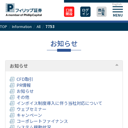
English
口座
ログ
商品
開設
イン
一覧
MENU
TOP
/
Information
/
All
/
7753
お知らせ
お知らせ
CFD取引
PR情報
お知らせ
その他
インボイス制度導入に伴う当社対応について
ウェブセミナー
キャンペーン
コーポレートファイナンス
システム稼動状況