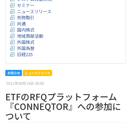
セミナー
ニュースリリース
先物取引
共通
国内株式
地域貢献活動
外国株式
外国為替
日経225
お知らせ
ニュースリリース
2021年08月24日 08:00
ETFのRFQプラットフォーム
『CONNEQTOR』への参加に
ついて