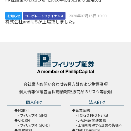
2026年07月15日 10:00
お知らせ
コーポレートファイナンス
株式会社and USが上場致しました。
会社案内
お問い合わせ
各種方針および免責事項
個人情報保護宣言
採用情報
取扱商品のリスク等説明
個人向け
法人向け
FX取引
企業金融
フィリップMT5(FX)
TOKYO PRO Market
CFD取引
J-Adviser関連業務
フィリップMT5(CFD)
上場を希望する企業の皆様へ
先物取引
Club Chemistry