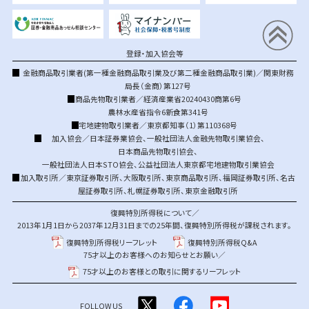
登録・加入協会等
金融商品取引業者(第一種金融商品取引業及び第二種金融商品取引業)／関東財務
局長（金商）第127号
商品先物取引業者／経済産業省20240430商第6号
農林水産省指令6新食第341号
宅地建物取引業者／東京都知事（1）第110368号
加入協会／
日本証券業協会
、
一般社団法人金融先物取引業協会
、
日本商品先物取引協会
、
一般社団法人日本STO協会
、
公益社団法人東京都宅地建物取引業協会
加入取引所／
東京証券取引所
、
大阪取引所
、
東京商品取引所
、
福岡証券取引所
、
名古
屋証券取引所
、
札幌証券取引所
、
東京金融取引所
復興特別所得税について／
2013年1月1日から2037年12月31日までの25年間、復興特別所得税が課税されます。
復興特別所得税リーフレット
復興特別所得税Q&A
75才以上のお客様へのお知らせとお願い／
75才以上のお客様との取引に関するリーフレット
FOLLOW US