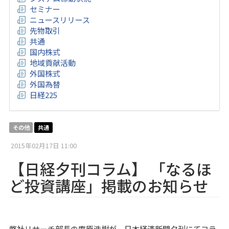
セミナー
ニュースリリース
先物取引
共通
国内株式
地域貢献活動
外国株式
外国為替
日経225
その他
共通
2015年02月17日 11:00
【日経夕刊コラム】 「なるほ
ど投資講座」掲載のお知らせ
弊社リサーチ部長の庵原浩樹が、日本経済新聞夕刊にてコラ