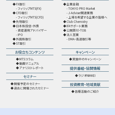
FX取引
企業金融
フィリップMT5(FX)
TOKYO PRO Market
CFD取引
J-Adviser関連業務
フィリップMT5(CFD)
上場を希望する企業の皆様へ
先物取引
Club Chemistry
日本株投信・外債
IFAサポート業務
資産運用アドバイザー
公開買付・TOB
IPO
法人営業
外国株取引
DMA・高速取引等
ST取引
お役立ちコンテンツ
キャンペーン
MT5コラム
実施中のキャンペーン
動画マニュアル
提供番組・協賛情報
アナリストレポート
ラジオNIKKEI
セミナー
開催予定のセミナー
投資教育・地域貢献
過去に開催されたセミナー
各種活動のご紹介