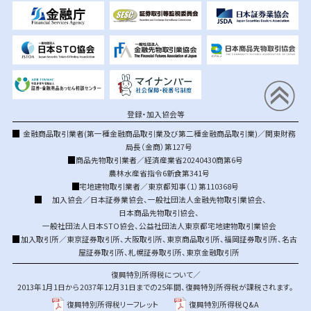
登録・加入協会等
金融商品取引業者(第一種金融商品取引業及び第二種金融商品取引業)／関東財務
局長（金商）第127号
商品先物取引業者／経済産業省20240430商第6号
農林水産省指令6新食第341号
宅地建物取引業者／東京都知事（1）第110368号
加入協会／
日本証券業協会
、
一般社団法人金融先物取引業協会
、
日本商品先物取引協会
、
一般社団法人日本STO協会
、
公益社団法人東京都宅地建物取引業協会
加入取引所／
東京証券取引所
、
大阪取引所
、
東京商品取引所
、
福岡証券取引所
、
名古
屋証券取引所
、
札幌証券取引所
、
東京金融取引所
復興特別所得税について／
2013年1月1日から2037年12月31日までの25年間、復興特別所得税が課税されます。
復興特別所得税リーフレット
復興特別所得税Q&A