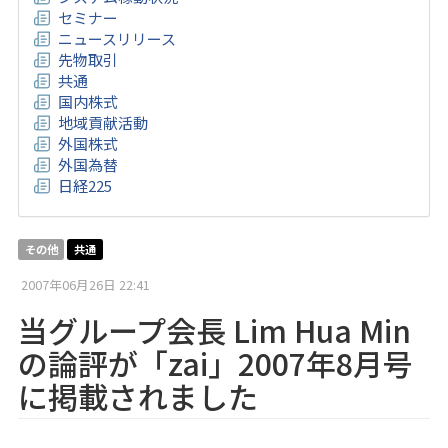
セミナー
ニュースリリース
先物取引
共通
国内株式
地域貢献活動
外国株式
外国為替
日経225
その他
共通
2007年06月26日 22:41
当グループ会長 Lim Hua Min
の論評が「zai」2007年8月号
に掲載されました