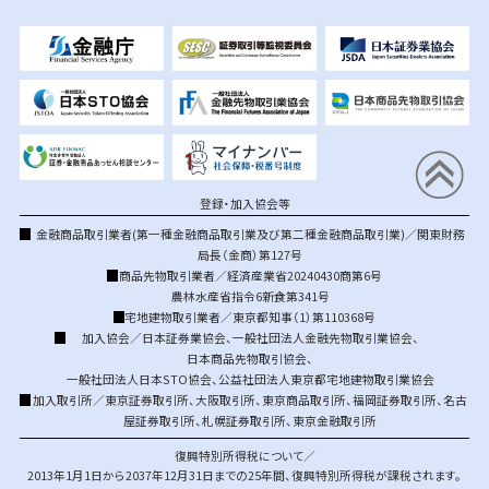
登録・加入協会等
金融商品取引業者(第一種金融商品取引業及び第二種金融商品取引業)／関東財務
局長（金商）第127号
商品先物取引業者／経済産業省20240430商第6号
農林水産省指令6新食第341号
宅地建物取引業者／東京都知事（1）第110368号
加入協会／
日本証券業協会
、
一般社団法人金融先物取引業協会
、
日本商品先物取引協会
、
一般社団法人日本STO協会
、
公益社団法人東京都宅地建物取引業協会
加入取引所／
東京証券取引所
、
大阪取引所
、
東京商品取引所
、
福岡証券取引所
、
名古
屋証券取引所
、
札幌証券取引所
、
東京金融取引所
復興特別所得税について／
2013年1月1日から2037年12月31日までの25年間、復興特別所得税が課税されます。