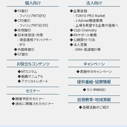
個人向け
法人向け
FX取引
企業金融
フィリップMT5(FX)
TOKYO PRO Market
CFD取引
J-Adviser関連業務
フィリップMT5(CFD)
上場を希望する企業の皆様へ
先物取引
Club Chemistry
日本株投信・外債
IFAサポート業務
資産運用アドバイザー
公開買付・TOB
IPO
法人営業
外国株取引
DMA・高速取引等
ST取引
お役立ちコンテンツ
キャンペーン
MT5コラム
実施中のキャンペーン
動画マニュアル
提供番組・協賛情報
アナリストレポート
ラジオNIKKEI
セミナー
開催予定のセミナー
投資教育・地域貢献
過去に開催されたセミナー
各種活動のご紹介