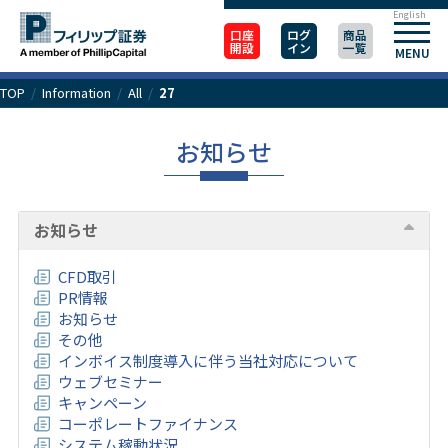
English
口座
ログ
商品
開設
イン
一覧
MENU
TOP
/
Information
/
All
/
27
お知らせ
お知らせ
CFD取引
PR情報
お知らせ
その他
インボイス制度導入に伴う当社対応について
ウェブセミナー
キャンペーン
コーポレートファイナンス
システム稼動状況