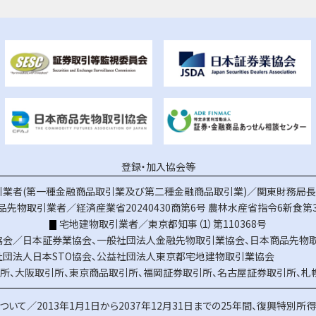
登録・加入協会等
業者(第一種金融商品取引業及び第二種金融商品取引業)／関東財務局長（
品先物取引業者／経済産業省20240430商第6号
農林水産省指令6新食第3
宅地建物取引業者／東京都知事（1）第110368号
協会／
日本証券業協会
、
一般社団法人金融先物取引業協会
、
日本商品先物
社団法人日本STO協会
、
公益社団法人東京都宅地建物取引業協会
所
、
大阪取引所
、
東京商品取引所
、
福岡証券取引所
、
名古屋証券取引所
、
札
ついて／
2013年1月1日から2037年12月31日までの25年間、復興特別所