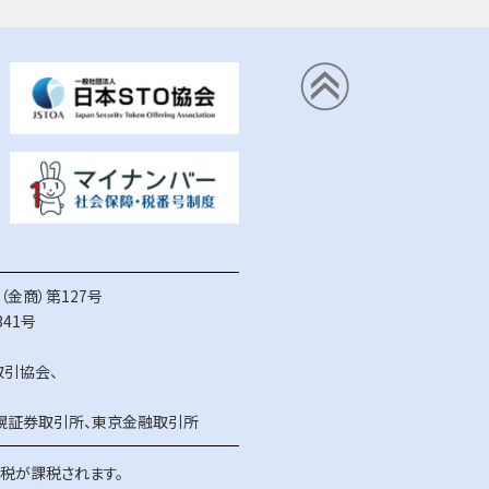
金商）第127号
41号
取引協会
、
幌証券取引所
、
東京金融取引所
得税が課税されます。