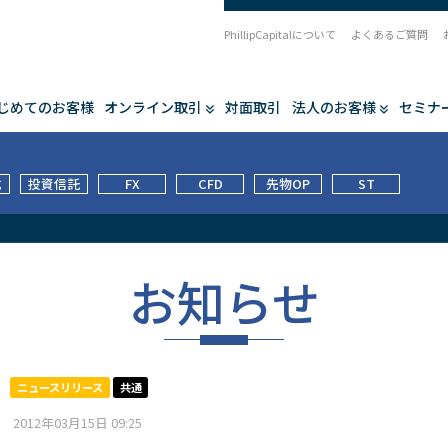
PhillipCapitalについて
よくあるご質問
じめてのお客様
オンライン取引
対面取引
法人のお客様
セミナ
式
投資信託
FX
CFD
先物OP
ST
お知らせ
ニュースリリース
共通
2012年03月15日 09:25