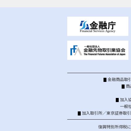
金融商品取引
商
加入
一般
加入取引所／
東京証券取引
復興特別所得税に