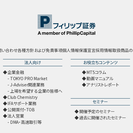
問い合わせ
各種方針および免責事項
個人情報保護宣言
採用情報
取扱商品の
法人向け
お役立ちコンテンツ
企業金融
MT5コラム
TOKYO PRO Market
動画マニュアル
J-Adviser関連業務
アナリストレポート
上場を希望する企業の皆様へ
Club Chemistry
セミナー
IFAサポート業務
公開買付・TOB
開催予定のセミナー
法人営業
過去に開催されたセミナー
DMA・高速取引等