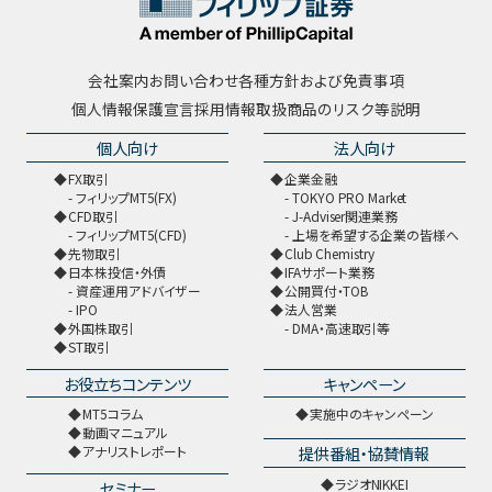
会社案内
お問い合わせ
各種方針および免責事項
個人情報保護宣言
採用情報
取扱商品のリスク等説明
個人向け
法人向け
FX取引
企業金融
フィリップMT5(FX)
TOKYO PRO Market
CFD取引
J-Adviser関連業務
フィリップMT5(CFD)
上場を希望する企業の皆様へ
先物取引
Club Chemistry
日本株投信・外債
IFAサポート業務
資産運用アドバイザー
公開買付・TOB
IPO
法人営業
外国株取引
DMA・高速取引等
ST取引
お役立ちコンテンツ
キャンペーン
MT5コラム
実施中のキャンペーン
動画マニュアル
提供番組・協賛情報
アナリストレポート
ラジオNIKKEI
セミナー