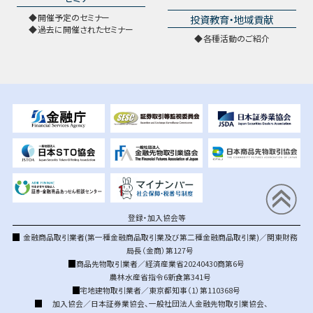
開催予定のセミナー
投資教育・地域貢献
過去に開催されたセミナー
各種活動のご紹介
登録・加入協会等
金融商品取引業者(第一種金融商品取引業及び第二種金融商品取引業)／関東財務
局長（金商）第127号
商品先物取引業者／経済産業省20240430商第6号
農林水産省指令6新食第341号
宅地建物取引業者／東京都知事（1）第110368号
加入協会／
日本証券業協会
、
一般社団法人金融先物取引業協会
、