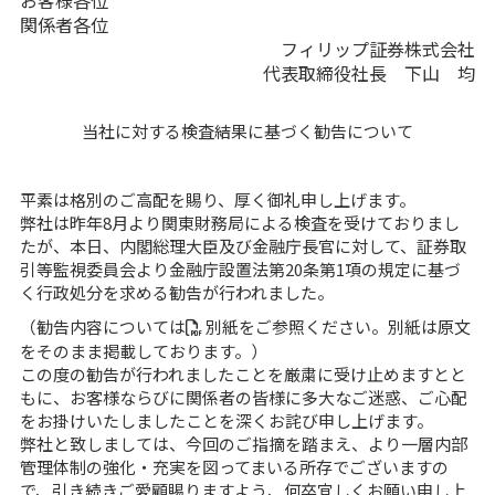
お客様各位
関係者各位
フィリップ証券株式会社
代表取締役社長 下山 均
当社に対する検査結果に基づく勧告について
平素は格別のご高配を賜り、厚く御礼申し上げます。
弊社は昨年8月より関東財務局による検査を受けておりまし
たが、本日、内閣総理大臣及び金融庁長官に対して、証券取
引等監視委員会より金融庁設置法第20条第1項の規定に基づ
く行政処分を求める勧告が行われました。
（勧告内容については
別紙
をご参照ください。別紙は原文
をそのまま掲載しております。）
この度の勧告が行われましたことを厳粛に受け止めますとと
もに、お客様ならびに関係者の皆様に多大なご迷惑、ご心配
をお掛けいたしましたことを深くお詫び申し上げます。
弊社と致しましては、今回のご指摘を踏まえ、より一層内部
管理体制の強化・充実を図ってまいる所存でございますの
で、引き続きご愛顧賜りますよう、何卒宜しくお願い申し上