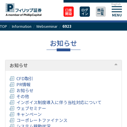
English
口座
ログ
商品
開設
イン
一覧
MENU
TOP
/
Information
/
Webseminar
/
6923
お知らせ
お知らせ
CFD取引
PR情報
お知らせ
その他
インボイス制度導入に伴う当社対応について
ウェブセミナー
キャンペーン
コーポレートファイナンス
システム稼動状況