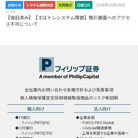
2026年04月09日
お知らせ
システム稼動状況
先物取引
日経225
17:10
【復旧済み】【すばトレシステム障害】取引画面へのアクセ
ス不可について
会社案内
お問い合わせ
各種方針および免責事項
個人情報保護宣言
採用情報
取扱商品のリスク等説明
個人向け
法人向け
FX取引
企業金融
フィリップMT5(FX)
TOKYO PRO Market
CFD取引
J-Adviser関連業務
フィリップMT5(CFD)
上場を希望する企業の皆様へ