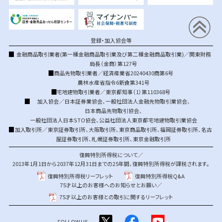
登録・加入協会等
金融商品取引業者(第一種金融商品取引業及び第二種金融商品取引業)／関東財務
局長（金商）第127号
商品先物取引業者／経済産業省20240430商第6号
農林水産省指令6新食第341号
宅地建物取引業者／東京都知事（1）第110368号
加入協会／
日本証券業協会
、
一般社団法人金融先物取引業協会
、
日本商品先物取引協会
、
一般社団法人日本STO協会
、
公益社団法人東京都宅地建物取引業協会
加入取引所／
東京証券取引所
、
大阪取引所
、
東京商品取引所
、
福岡証券取引所
、
名古
屋証券取引所
、
札幌証券取引所
、
東京金融取引所
復興特別所得税について／
2013年1月1日から2037年12月31日までの25年間、復興特別所得税が課税されます。
復興特別所得税リーフレット
復興特別所得税Q&A
75才以上のお客様へのお知らせとお願い／
75才以上のお客様との取引に関するリーフレット
FOLLOW US