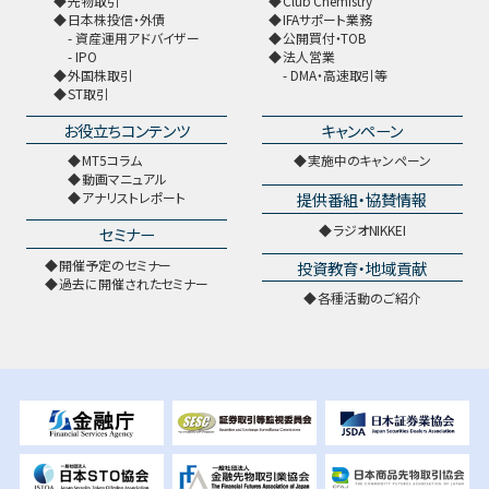
先物取引
Club Chemistry
日本株投信・外債
IFAサポート業務
資産運用アドバイザー
公開買付・TOB
IPO
法人営業
外国株取引
DMA・高速取引等
ST取引
お役立ちコンテンツ
キャンペーン
MT5コラム
実施中のキャンペーン
動画マニュアル
提供番組・協賛情報
アナリストレポート
ラジオNIKKEI
セミナー
開催予定のセミナー
投資教育・地域貢献
過去に開催されたセミナー
各種活動のご紹介