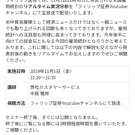
用統計の
リアルタイム実況分析
を「
フィリップ証券Youtube
チャンネル
」にて生放送で配信いたします。
米中貿易摩擦として経済ニュースだけではなく一般ニュース
でも取り上げられる回数も多くなってきておりますが、雇用
統計への注目度も同様に高まってきております。今年後半に
向けての試金石ともなる今回の雇用統計となろうかと考えて
おります。これに関しては以下の内容で解説も交えながら発
表前後の動きをリアルタイムでお伝えしますのでぜひご視聴
ください。
実施日時
2019年11月1日（金）
21:20～21:35
講師
弊社カスタマーサービス
中尾 雅祥
視聴方法
フィリップ証券Youtubeチャンネル
にて放送
セミナー終了後、すぐには公開となりません。
終了後にご覧になる際には2時間程度時間を置いていただき、
ご視聴ください。