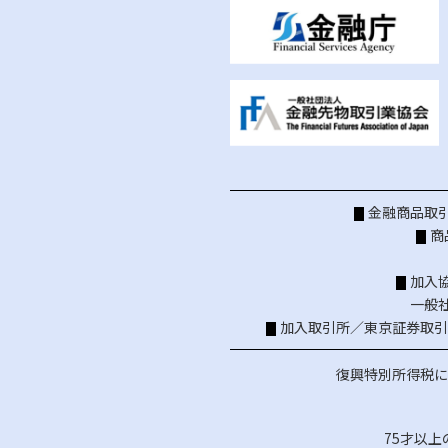
金融商品取引
商
加入
一般
加入取引所／
東京証券取引
復興特別所得税に
75才以