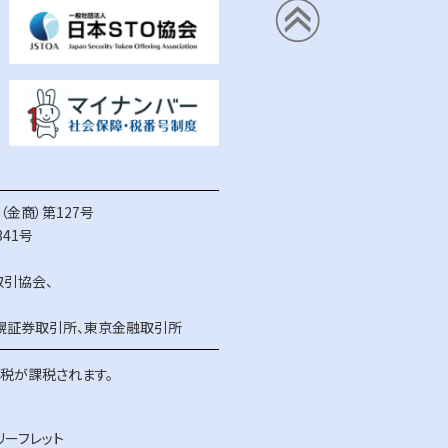
金商）第127号
41号
取引協会
、
幌証券取引所
、
東京金融取引所
得税が課税されます。
リーフレット