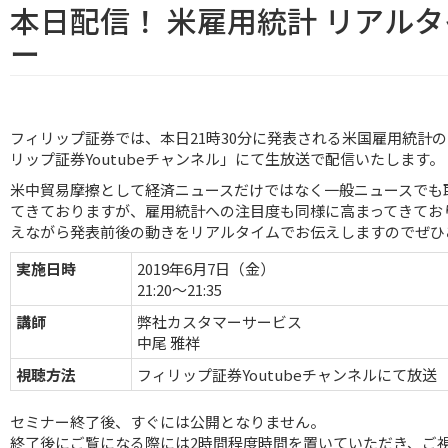
本日配信！ 米雇用統計 リアル
ー
フィリップ証券では、本日21時30分に発表される米国雇用統計の
リップ証券Youtubeチャンネル
」にて生放送で配信いたします。
米中貿易摩擦として経済ニュースだけではなく一般ニュースでも
てきておりますが、雇用統計への注目度も同様に高まってきてお
えながら発表前後の動きをリアルタイムでお伝えしますのでぜひ
実施日時
2019年6月7日（金）
21:20～21:35
講師
弊社カスタマーサービス
中尾 雅祥
視聴方法
フィリップ証券Youtubeチャンネル
にて放送
セミナー終了後、すぐには公開となりません。
終了後にご覧になる際には2時間程度時間を置いていただき、ご