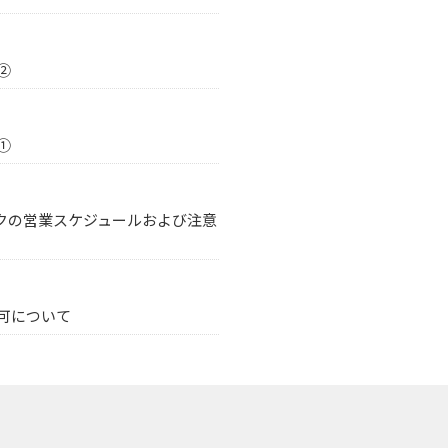
②
①
クの営業スケジュールおよび注意
可について