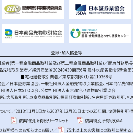
登録・加入協会等
業者(第一種金融商品取引業及び第二種金融商品取引業)／関東財務局長（
品先物取引業者／経済産業省20240430商第6号
農林水産省指令6新食第3
宅地建物取引業者／東京都知事（1）第110368号
協会／
日本証券業協会
、
一般社団法人金融先物取引業協会
、
日本商品先物
社団法人日本STO協会
、
公益社団法人東京都宅地建物取引業協会
所
、
大阪取引所
、
東京商品取引所
、
福岡証券取引所
、
名古屋証券取引所
、
札
ついて／
2013年1月1日から2037年12月31日までの25年間、復興特別所
復興特別所得税リーフレット
復興特別所得税Q&A
上のお客様へのお知らせとお願い／
75才以上のお客様との取引に関する