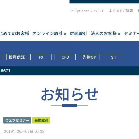
PhillipCapitalについて
よくあるご質問
じめてのお客様
オンライン取引
対面取引
法人のお客様
セミナ
式
投資信託
FX
CFD
先物OP
ST
/
6671
お知らせ
ウェブセミナー
先物取引
2019年06月07日 05:05