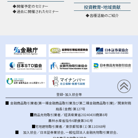
開催予定のセミナー
投資教育・地域貢献
過去に開催されたセミナー
各種活動のご紹介
登録・加入協会等
金融商品取引業者(第一種金融商品取引業及び第二種金融商品取引業)／関東財務
局長（金商）第127号
商品先物取引業者／経済産業省20240430商第6号
農林水産省指令6新食第341号
宅地建物取引業者／東京都知事（1）第110368号
加入協会／
日本証券業協会
、
一般社団法人金融先物取引業協会
、