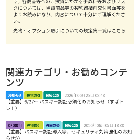
す。各商品等へのご投資にかかる手数料等およびリス
クについては、当該商品等の契約締結前交付書面等を
よくお読みになり、内容について十分にご理解くださ
い。
先物・オプション取引についての規定集一覧はこちら
関連カテゴリ・お勧めコンテ
ンツ
2026年06月25日 08:48
お知らせ
先物取引
日経225
【重要】6/27～ パスキー認証必須化のお知らせ（すばト
レ！）
2026年06月05日 18:30
CFD取引
先物取引
外国為替
日経225
【重要】パスキー認証導入等、セキュリティ対策強化のお知
らせ②