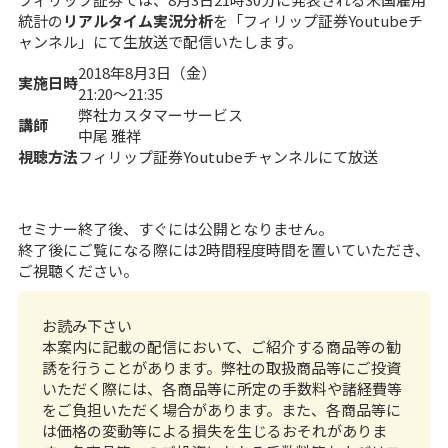
統計の
リアルタイム実況分析
を「
フィリップ証券Youtubeチ
ャンネル
」にて生放送で配信いたします。
2018年8月3日（金）
実施日時
21:20～21:35
弊社カスタマーサービス
講師
中尾 雅祥
視聴方法
フィリップ証券Youtubeチャンネル
にて放送
セミナー終了後、すぐには公開となりません。
終了後にご覧になる際には2時間程度時間を置いていただき、
ご視聴ください。
お読み下さい
本案内に記載の配信において、ご紹介する商品等の勧
誘を行うことがあります。弊社の取扱商品等にご投資
いただく際には、各商品等に所定の手数料や諸経費等
をご負担いただく場合があります。また、各商品等に
は価格の変動等による損失を生じるおそれがありま