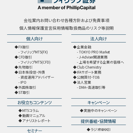
会社案内
お問い合わせ
各種方針および免責事項
個人情報保護宣言
採用情報
取扱商品のリスク等説明
個人向け
法人向け
FX取引
企業金融
フィリップMT5(FX)
TOKYO PRO Market
CFD取引
J-Adviser関連業務
フィリップMT5(CFD)
上場を希望する企業の皆様へ
先物取引
Club Chemistry
日本株投信・外債
IFAサポート業務
資産運用アドバイザー
公開買付・TOB
IPO
法人営業
外国株取引
DMA・高速取引等
ST取引
お役立ちコンテンツ
キャンペーン
MT5コラム
実施中のキャンペーン
動画マニュアル
提供番組・協賛情報
アナリストレポート
ラジオNIKKEI
セミナー