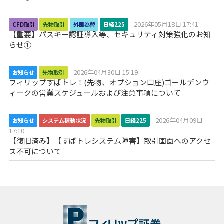
2026年05月18日 17:41
CFD取引
先物取引
外国為替
日経225
【重要】パスキー認証導入等、セキュリティ対策強化のお知
らせ①
2026年04月30日 15:19
お知らせ
先物取引
フィリップすばトレ！(先物、オプション口座)ゴールデンウ
ィークの営業スケジュールおよび注意事項について
2026年04月09日
お知らせ
システム稼動状況
先物取引
日経225
17:10
【復旧済み】【すばトレシステム障害】取引画面へのアクセ
ス不可について