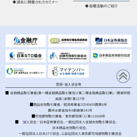
過去に開催されたセミナー
各種活動のご紹介
登録・加入協会等
金融商品取引業者(第一種金融商品取引業及び第二種金融商品取引業)／関東財務
局長（金商）第127号
商品先物取引業者／経済産業省20240430商第6号
農林水産省指令6新食第341号
宅地建物取引業者／東京都知事（1）第110368号
加入協会／
日本証券業協会
、
一般社団法人金融先物取引業協会
、
日本商品先物取引協会
、
一般社団法人日本STO協会
、
公益社団法人東京都宅地建物取引業協会