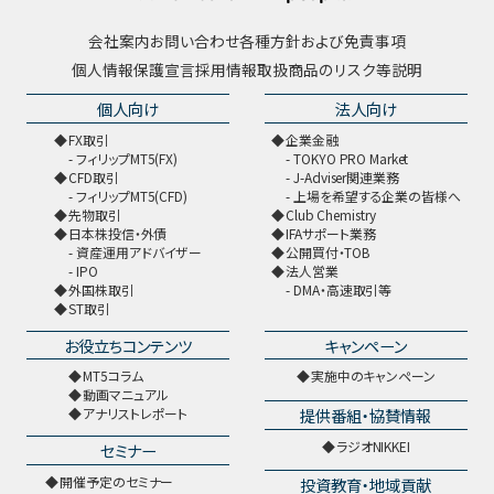
会社案内
お問い合わせ
各種方針および免責事項
個人情報保護宣言
採用情報
取扱商品のリスク等説明
個人向け
法人向け
FX取引
企業金融
フィリップMT5(FX)
TOKYO PRO Market
CFD取引
J-Adviser関連業務
フィリップMT5(CFD)
上場を希望する企業の皆様へ
先物取引
Club Chemistry
日本株投信・外債
IFAサポート業務
資産運用アドバイザー
公開買付・TOB
IPO
法人営業
外国株取引
DMA・高速取引等
ST取引
お役立ちコンテンツ
キャンペーン
MT5コラム
実施中のキャンペーン
動画マニュアル
提供番組・協賛情報
アナリストレポート
ラジオNIKKEI
セミナー
開催予定のセミナー
投資教育・地域貢献