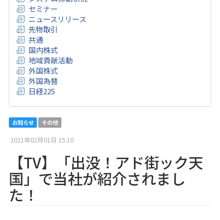
セミナー
ニュースリリース
先物取引
共通
国内株式
地域貢献活動
外国株式
外国為替
日経225
お知らせ
その他
2021年02月01日 15:10
【TV】「出没！アド街ック天
国」で当社が紹介されまし
た！