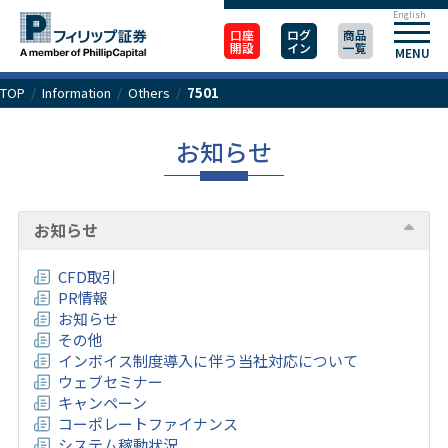
English
口座
ログ
商品
開設
イン
一覧
MENU
TOP
/
Information
/
Others
/
7501
お知らせ
お知らせ
CFD取引
PR情報
お知らせ
その他
インボイス制度導入に伴う当社対応について
ウェブセミナー
キャンペーン
コーポレートファイナンス
システム稼動状況