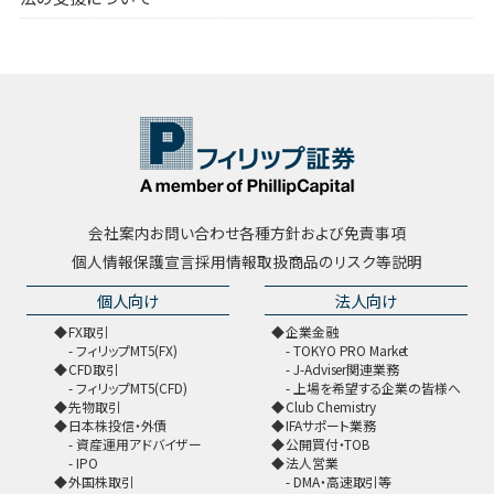
会社案内
お問い合わせ
各種方針および免責事項
個人情報保護宣言
採用情報
取扱商品のリスク等説明
個人向け
法人向け
FX取引
企業金融
フィリップMT5(FX)
TOKYO PRO Market
CFD取引
J-Adviser関連業務
フィリップMT5(CFD)
上場を希望する企業の皆様へ
先物取引
Club Chemistry
日本株投信・外債
IFAサポート業務
資産運用アドバイザー
公開買付・TOB
IPO
法人営業
外国株取引
DMA・高速取引等