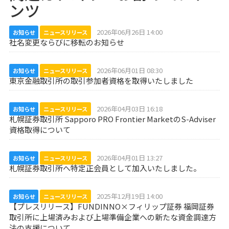
ンツ
2026年06月26日 14:00
お知らせ
ニュースリリース
社名変更ならびに移転のお知らせ
2026年06月01日 08:30
お知らせ
ニュースリリース
東京金融取引所の取引参加者資格を取得いたしました
2026年04月03日 16:18
お知らせ
ニュースリリース
札幌証券取引所 Sapporo PRO Frontier MarketのS-Adviser
資格取得について
2026年04月01日 13:27
お知らせ
ニュースリリース
札幌証券取引所へ特定正会員として加入いたしました。
2025年12月19日 14:00
お知らせ
ニュースリリース
【プレスリリース】FUNDINNO×フィリップ証券 福岡証券
取引所に上場済みおよび上場準備企業への新たな資金調達方
法の支援について