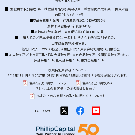
登録・加入協会等
金融商品取引業者(第一種金融商品取引業及び第二種金融商品取引業)／関東財務
局長（金商）第127号
商品先物取引業者／経済産業省20240430商第6号
農林水産省指令6新食第341号
宅地建物取引業者／東京都知事（1）第110368号
加入協会／
日本証券業協会
、
一般社団法人金融先物取引業協会
、
日本商品先物取引協会
、
一般社団法人日本STO協会
、
公益社団法人東京都宅地建物取引業協会
加入取引所／
東京証券取引所
、
大阪取引所
、
東京商品取引所
、
福岡証券取引所
、
名古
屋証券取引所
、
札幌証券取引所
、
東京金融取引所
復興特別所得税について／
2013年1月1日から2037年12月31日までの25年間、復興特別所得税が課税されます。
復興特別所得税リーフレット
復興特別所得税Q&A
75才以上のお客様へのお知らせとお願い／
75才以上のお客様との取引に関するリーフレット
FOLLOW US