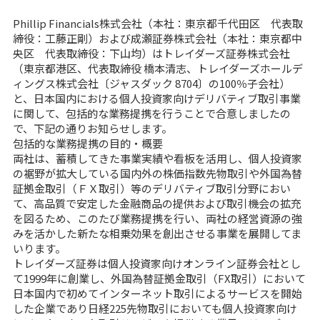
Phillip Financials株式会社（本社：東京都千代田区 代表取
締役：工藤正剛）および成瀬証券株式会社（本社：東京都中
央区 代表取締役：下山均）はトレイダーズ証券株式会社
（東京都港区、代表取締役 橋本清志、トレイダーズホールデ
ィングス株式会社〔ジャスダック 8704〕の100％子会社）
と、日本国内における個人投資家向けデリバティブ取引事業
に関して、包括的な業務提携を行うことで合意しましたの
で、下記の通りお知らせします。
包括的な業務提携の目的・概要
両社は、蓄積してきた事業実績や看板を活用し、個人投資家
の裾野が拡大している国内外の株価指数先物取引や外国為替
証拠金取引（ＦＸ取引）等のデリバティブ取引分野におい
て、高品質で安定した金融商品の提供および取引機会の拡充
を図るため、このたび業務提携を行い、両社の経営資源の強
みを活かした新たな相乗効果を創出させる事業を展開してま
いります。
トレイダーズ証券は個人投資家向けオンライン証券会社とし
て1999年に創業し、外国為替証拠金取引（FX取引）において
日本国内で初めてインターネット取引によるサービスを開始
した企業であり日経225先物取引においても個人投資家向け