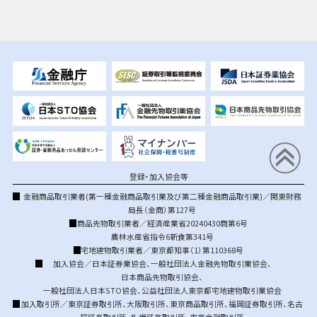
登録・加入協会等
金融商品取引業者(第一種金融商品取引業及び第二種金融商品取引業)／関東財務
局長（金商）第127号
商品先物取引業者／経済産業省20240430商第6号
農林水産省指令6新食第341号
宅地建物取引業者／東京都知事（1）第110368号
加入協会／
日本証券業協会
、
一般社団法人金融先物取引業協会
、
日本商品先物取引協会
、
一般社団法人日本STO協会
、
公益社団法人東京都宅地建物取引業協会
加入取引所／
東京証券取引所
、
大阪取引所
、
東京商品取引所
、
福岡証券取引所
、
名古