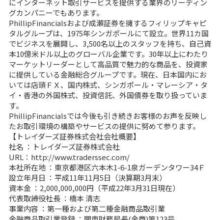
にインターネット取引サービスを提供する業界のリーディン
グカンパニーでもあります。
PhillipFinancialsおよび成瀬証券を擁するフィリップキャピ
タルグループは、1975年シンガポールにて設立。世界11カ国
でビジネスを展開し、3,500名以上のスタッフを持ち、自己資
本10億米ドル以上のグローバル企業です。30年以上にわたり
マーケットリーダーとして高品質で魅力的な商品を、投資家
に提供している金融総合グループです。現在、日本国内にお
いては店頭ＦＸ、国内株式、シンガポール・マレーシア・タ
イ・香港の外国株式、投資信託、外国債券を取り扱っていま
す。
PhillipFinancialsでは今後も引き続きお客様のお声を反映し
たお取引環境の構築やサービスの提供に努めて参ります。
【トレイダーズ証券株式会社会社概要】
社名 ：トレイダーズ証券株式会社
URL：
http://www.traderssec.com/
本社所在地 ：東京都港区六本木1-6-1泉ガーデンタワー34Ｆ
設立年月日 ：平成11年11月5日（決算期3月末）
資本金 ：2,000,000,000円（平成22年3月31日現在）
代表取締役社長 ：橋本 清志
事業内容 ：第一種および第二種金融商品取引業
金融商品取引業登録 ：関東財務局長(金商)第123号