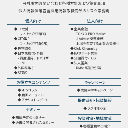
会社案内
お問い合わせ
各種方針および免責事項
個人情報保護宣言
採用情報
取扱商品のリスク等説明
個人向け
法人向け
FX取引
企業金融
フィリップMT5(FX)
TOKYO PRO Market
CFD取引
J-Adviser関連業務
フィリップMT5(CFD)
上場を希望する企業の皆様へ
先物取引
Club Chemistry
日本株投信・外債
IFAサポート業務
資産運用アドバイザー
公開買付・TOB
IPO
法人営業
外国株取引
DMA・高速取引等
ST取引
お役立ちコンテンツ
キャンペーン
MT5コラム
実施中のキャンペーン
動画マニュアル
提供番組・協賛情報
アナリストレポート
ラジオNIKKEI
セミナー
開催予定のセミナー
投資教育・地域貢献
過去に開催されたセミナー
各種活動のご紹介