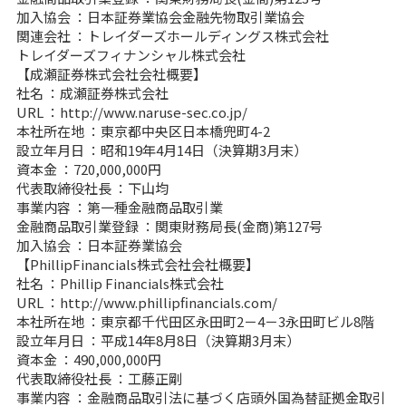
加入協会 ：日本証券業協会金融先物取引業協会
関連会社 ：トレイダーズホールディングス株式会社
トレイダーズフィナンシャル株式会社
【成瀬証券株式会社会社概要】
社名 ：成瀬証券株式会社
URL ：
http://www.naruse-sec.co.jp/
本社所在地 ：東京都中央区日本橋兜町4-2
設立年月日 ：昭和19年4月14日（決算期3月末）
資本金 ：720,000,000円
代表取締役社長 ：下山均
事業内容 ：第一種金融商品取引業
金融商品取引業登録 ：関東財務局長(金商)第127号
加入協会 ：日本証券業協会
【PhillipFinancials株式会社会社概要】
社名 ：Phillip Financials株式会社
URL ：
http://www.phillipfinancials.com/
本社所在地 ：東京都千代田区永田町2－4－3永田町ビル8階
設立年月日 ：平成14年8月8日（決算期3月末）
資本金 ：490,000,000円
代表取締役社長 ：工藤正剛
事業内容 ：金融商品取引法に基づく店頭外国為替証拠金取引