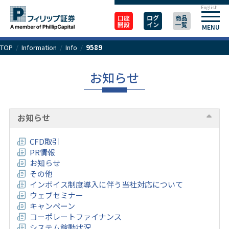
English
口座
ログ
商品
開設
イン
一覧
MENU
TOP
/
Information
/
Info
/
9589
お知らせ
お知らせ
CFD取引
PR情報
お知らせ
その他
インボイス制度導入に伴う当社対応について
ウェブセミナー
キャンペーン
コーポレートファイナンス
システム稼動状況