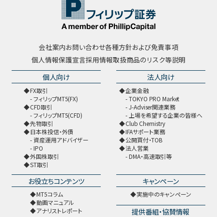
会社案内
お問い合わせ
各種方針および免責事項
個人情報保護宣言
採用情報
取扱商品のリスク等説明
個人向け
法人向け
FX取引
企業金融
フィリップMT5(FX)
TOKYO PRO Market
CFD取引
J-Adviser関連業務
フィリップMT5(CFD)
上場を希望する企業の皆様へ
先物取引
Club Chemistry
日本株投信・外債
IFAサポート業務
資産運用アドバイザー
公開買付・TOB
IPO
法人営業
外国株取引
DMA・高速取引等
ST取引
お役立ちコンテンツ
キャンペーン
MT5コラム
実施中のキャンペーン
動画マニュアル
提供番組・協賛情報
アナリストレポート