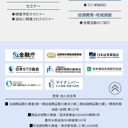
ラジオNIKKEI
セミナー
開催予定のセミナー
投資教育・地域貢献
過去に開催されたセミナー
各種活動のご紹介
登録・加入協会等
金融商品取引業者(第一種金融商品取引業及び第二種金融商品取引業)／関東財務
局長（金商）第127号
商品先物取引業者／経済産業省20240430商第6号
農林水産省指令6新食第341号
宅地建物取引業者／東京都知事（1）第110368号