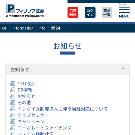
English
口座
ログ
商品
開設
イン
一覧
MENU
TOP
/
Information
/
Info
/
9524
お知らせ
お知らせ
CFD取引
PR情報
お知らせ
その他
インボイス制度導入に伴う当社対応について
ウェブセミナー
キャンペーン
コーポレートファイナンス
システム稼動状況