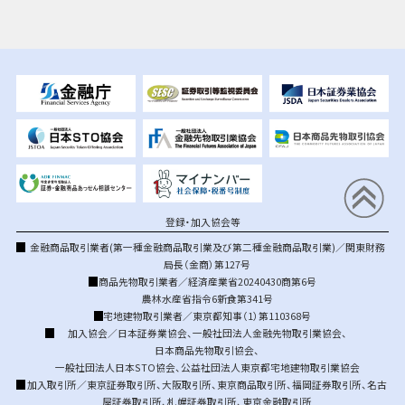
登録・加入協会等
金融商品取引業者(第一種金融商品取引業及び第二種金融商品取引業)／関東財務
局長（金商）第127号
商品先物取引業者／経済産業省20240430商第6号
農林水産省指令6新食第341号
宅地建物取引業者／東京都知事（1）第110368号
加入協会／
日本証券業協会
、
一般社団法人金融先物取引業協会
、
日本商品先物取引協会
、
一般社団法人日本STO協会
、
公益社団法人東京都宅地建物取引業協会
加入取引所／
東京証券取引所
、
大阪取引所
、
東京商品取引所
、
福岡証券取引所
、
名古
屋証券取引所
、
札幌証券取引所
、
東京金融取引所