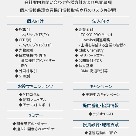
会社案内
お問い合わせ
各種方針および免責事項
個人情報保護宣言
採用情報
取扱商品のリスク等説明
個人向け
法人向け
FX取引
企業金融
フィリップMT5(FX)
TOKYO PRO Market
CFD取引
J-Adviser関連業務
フィリップMT5(CFD)
上場を希望する企業の皆様へ
先物取引
Club Chemistry
日本株投信・外債
IFAサポート業務
資産運用アドバイザー
公開買付・TOB
IPO
法人営業
外国株取引
DMA・高速取引等
ST取引
お役立ちコンテンツ
キャンペーン
MT5コラム
実施中のキャンペーン
動画マニュアル
提供番組・協賛情報
アナリストレポート
ラジオNIKKEI
セミナー
開催予定のセミナー
投資教育・地域貢献
過去に開催されたセミナー
各種活動のご紹介