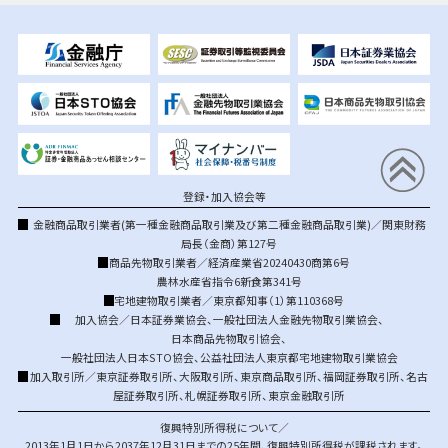
登録・加入協会等
金融商品取引業者(第一種金融商品取引業及び第二種金融商品取引業)／関東財務
局長（金商）第127号
商品先物取引業者／経済産業省20240430商第6号
農林水産省指令6新食第341号
宅地建物取引業者／東京都知事（1）第110368号
加入協会／
日本証券業協会
、
一般社団法人金融先物取引業協会
、
日本商品先物取引協会
、
一般社団法人日本STO協会
、
公益社団法人東京都宅地建物取引業協会
加入取引所／
東京証券取引所
、
大阪取引所
、
東京商品取引所
、
福岡証券取引所
、
名古
屋証券取引所
、
札幌証券取引所
、
東京金融取引所
復興特別所得税について／
2013年1月1日から2037年12月31日までの25年間、復興特別所得税が課税されます。