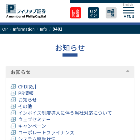
English
口座
ログ
商品
開設
イン
一覧
MENU
TOP
/
Information
/
Info
/
9401
お知らせ
お知らせ
CFD取引
PR情報
お知らせ
その他
インボイス制度導入に伴う当社対応について
ウェブセミナー
キャンペーン
コーポレートファイナンス
システム稼動状況