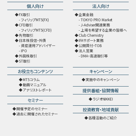
個人向け
法人向け
FX取引
企業金融
フィリップMT5(FX)
TOKYO PRO Market
CFD取引
J-Adviser関連業務
フィリップMT5(CFD)
上場を希望する企業の皆様へ
先物取引
Club Chemistry
日本株投信・外債
IFAサポート業務
資産運用アドバイザー
公開買付・TOB
IPO
法人営業
外国株取引
DMA・高速取引等
ST取引
お役立ちコンテンツ
キャンペーン
MT5コラム
実施中のキャンペーン
動画マニュアル
提供番組・協賛情報
アナリストレポート
ラジオNIKKEI
セミナー
開催予定のセミナー
投資教育・地域貢献
過去に開催されたセミナー
各種活動のご紹介