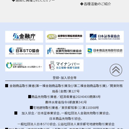
各種活動のご紹介
登録・加入協会等
金融商品取引業者(第一種金融商品取引業及び第二種金融商品取引業)／関東財務
局長（金商）第127号
商品先物取引業者／経済産業省20240430商第6号
農林水産省指令6新食第341号
宅地建物取引業者／東京都知事（1）第110368号
加入協会／
日本証券業協会
、
一般社団法人金融先物取引業協会
、
日本商品先物取引協会
、
一般社団法人日本STO協会
、
公益社団法人東京都宅地建物取引業協会