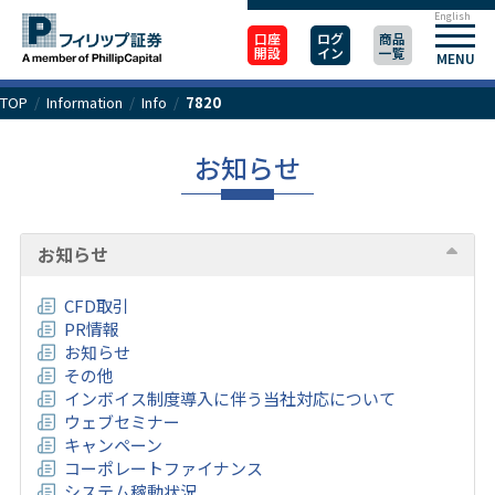
English
口座
ログ
商品
開設
イン
一覧
MENU
TOP
/
Information
/
Info
/
7820
お知らせ
お知らせ
CFD取引
PR情報
お知らせ
その他
インボイス制度導入に伴う当社対応について
ウェブセミナー
キャンペーン
コーポレートファイナンス
システム稼動状況