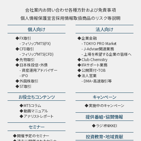
会社案内
お問い合わせ
各種方針および免責事項
個人情報保護宣言
採用情報
取扱商品のリスク等説明
個人向け
法人向け
FX取引
企業金融
フィリップMT5(FX)
TOKYO PRO Market
CFD取引
J-Adviser関連業務
フィリップMT5(CFD)
上場を希望する企業の皆様へ
先物取引
Club Chemistry
日本株投信・外債
IFAサポート業務
資産運用アドバイザー
公開買付・TOB
IPO
法人営業
外国株取引
DMA・高速取引等
ST取引
お役立ちコンテンツ
キャンペーン
MT5コラム
実施中のキャンペーン
動画マニュアル
提供番組・協賛情報
アナリストレポート
ラジオNIKKEI
セミナー
開催予定のセミナー
投資教育・地域貢献
過去に開催されたセミナー