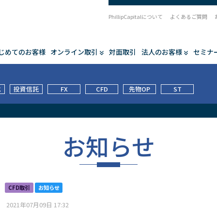
PhillipCapitalについて
よくあるご質問
じめてのお客様
オンライン取引
対面取引
法人のお客様
セミナ
式
投資信託
FX
CFD
先物OP
ST
お知らせ
CFD取引
お知らせ
2021年07月09日 17:32