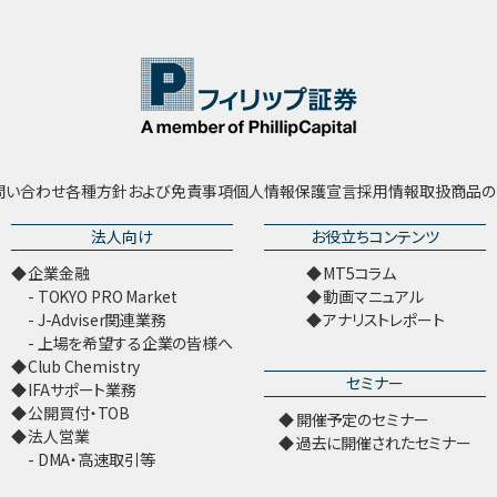
問い合わせ
各種方針および免責事項
個人情報保護宣言
採用情報
取扱商品の
法人向け
お役立ちコンテンツ
企業金融
MT5コラム
TOKYO PRO Market
動画マニュアル
J-Adviser関連業務
アナリストレポート
上場を希望する企業の皆様へ
Club Chemistry
セミナー
IFAサポート業務
公開買付・TOB
開催予定のセミナー
法人営業
過去に開催されたセミナー
DMA・高速取引等