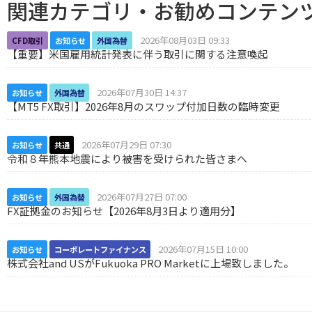
関連カテゴリ・お勧めコンテン
2026年08月03日 09:33
CFD取引
お知らせ
外国為替
【重要】米国雇用統計発表に伴う取引に関する注意喚起
2026年07月30日 14:37
お知らせ
外国為替
【MT5 FX取引】2026年8月のスワップ付加日数の臨時変更
2026年07月29日 07:30
お知らせ
共通
令和８年熊本地震により被害を受けられた皆さまへ
2026年07月27日 07:00
お知らせ
外国為替
FX証拠金のお知らせ【2026年8月3日より適用分】
2026年07月15日 10:00
お知らせ
コーポレートファイナンス
株式会社and USがFukuoka PRO Marketに上場致しました。