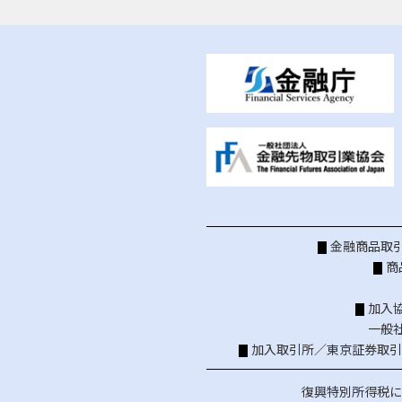
金融商品取引
商
加入
一般
加入取引所／
東京証券取引
復興特別所得税に