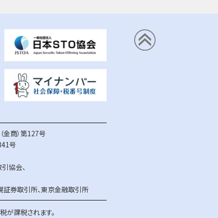
金商）第127号
41号
取引協会
、
幌証券取引所
、
東京金融取引所
得税が課税されます。