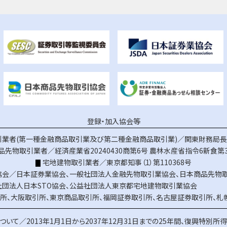
登録・加入協会等
業者(第一種金融商品取引業及び第二種金融商品取引業)／関東財務局長（
品先物取引業者／経済産業省20240430商第6号
農林水産省指令6新食第3
宅地建物取引業者／東京都知事（1）第110368号
協会／
日本証券業協会
、
一般社団法人金融先物取引業協会
、
日本商品先物
社団法人日本STO協会
、
公益社団法人東京都宅地建物取引業協会
所
、
大阪取引所
、
東京商品取引所
、
福岡証券取引所
、
名古屋証券取引所
、
札
ついて／
2013年1月1日から2037年12月31日までの25年間、復興特別所