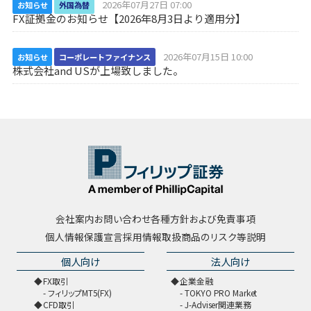
2026年07月27日 07:00
お知らせ
外国為替
FX証拠金のお知らせ【2026年8月3日より適用分】
2026年07月15日 10:00
お知らせ
コーポレートファイナンス
株式会社and USが上場致しました。
会社案内
お問い合わせ
各種方針および免責事項
個人情報保護宣言
採用情報
取扱商品のリスク等説明
個人向け
法人向け
FX取引
企業金融
フィリップMT5(FX)
TOKYO PRO Market
CFD取引
J-Adviser関連業務