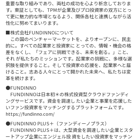
重要な取り組みであり、両社の成功を心より祈念しておりま
す。東証としても、TPMが企業及びプロ投資家の双方にとっ
て更に魅力的な市場となるよう、関係各社と連携しながら活
性化に努めてまいります。
■株式会社FUNDINNOについて
この国のベンチャーマーケットを、よりオープンに、⺠主
的に。すべての起業家と投資家に とっての、情報‧機会の格
差をなくし、「フェアに挑戦できる、未来を創る。」こと、
それ が私たちのミッションです。起業家の挑戦に、多様な選
択肢を提供すること。そして投資家の応援を、起業家へと届
けること。志ある⼈々にとって開かれた未来へ、私たちは変
⾰を続けます。
●FUNDINNO
FUNDINNOは⽇本初＊の株式投資型クラウドファンディ
ングサービスです。資⾦を調達し たい企業と事業を応援した
いファン投資家をマッチングするプラットフォームです。
https://fundinno.com/
●FUNDINNO PLUS＋（ファンディーノプラス）
FUNDINNO PLUS＋は、⼤型資⾦を調達したい企業とスタ
ートアップ企業にエンジェル投 資をしたい投資家をマッチン