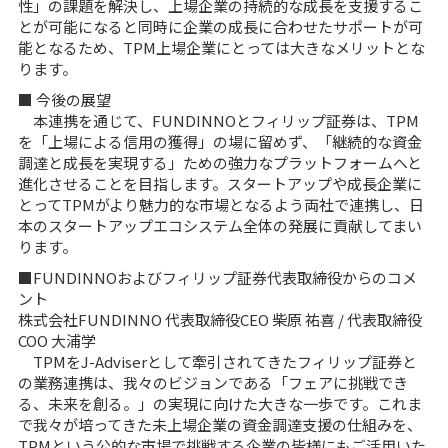
性」の課題を解決し、上場企業の持続的な成長を支援するこ
とが可能になると同時に企業の成長に合わせたサポートが可
能となるため、TPM上場企業にとっては大きなメリットとな
ります。
■ 今後の展望
本連携を通じて、FUNDINNOとフィリップ証券は、TPM
を「上場による信用の獲得」の場に留めず、「継続的な資金
調達と成長を実現する」ための強力なプラットフォームへと
進化させることを目指します。スタートアップや成⻑企業に
とってTPMがより魅⼒的な市場となるよう両社で連携し、⽇
本のスタートアップエコシステム全体の発展に貢献してまい
ります。
■FUNDINNOおよびフィリップ証券代表取締役からのコメ
ント
株式会社FUNDINNO 代表取締役CEO 柴原 祐喜 / 代表取締役
COO 大浦学
TPMをJ-Adviserとして牽引されてきたフィリップ証券と
の業務連携は、我々のビジョンである「フェアに挑戦でき
る、未来を創る。」の実現に向けた大きな一歩です。これま
で我々が培ってきた未上場企業の資金調達支援の仕組みを、
TPMという公的な市場で挑戦する企業の皆様にもご活用いた