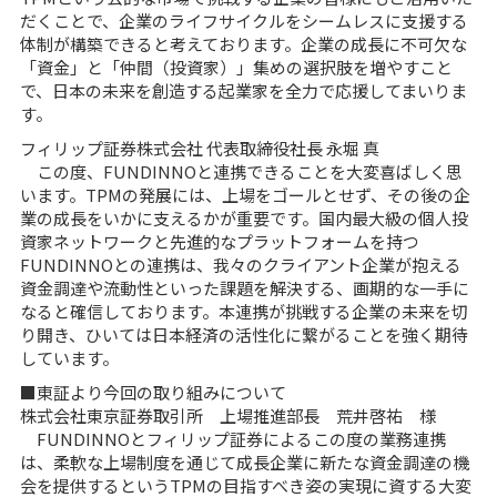
だくことで、企業のライフサイクルをシームレスに支援する
体制が構築できると考えております。企業の成長に不可欠な
「資金」と「仲間（投資家）」集めの選択肢を増やすこと
で、日本の未来を創造する起業家を全力で応援してまいりま
す。
フィリップ証券株式会社 代表取締役社長 永堀 真
この度、FUNDINNOと連携できることを大変喜ばしく思
います。TPMの発展には、上場をゴールとせず、その後の企
業の成長をいかに支えるかが重要です。国内最大級の個人投
資家ネットワークと先進的なプラットフォームを持つ
FUNDINNOとの連携は、我々のクライアント企業が抱える
資金調達や流動性といった課題を解決する、画期的な一手に
なると確信しております。本連携が挑戦する企業の未来を切
り開き、ひいては日本経済の活性化に繋がることを強く期待
しています。
■東証より今回の取り組みについて
株式会社東京証券取引所 上場推進部長 荒井啓祐 様
FUNDINNOとフィリップ証券によるこの度の業務連携
は、柔軟な上場制度を通じて成長企業に新たな資金調達の機
会を提供するというTPMの目指すべき姿の実現に資する大変