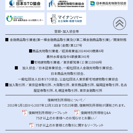
登録・加入協会等
金融商品取引業者(第一種金融商品取引業及び第二種金融商品取引業)／関東財務
局長（金商）第127号
商品先物取引業者／経済産業省20240430商第6号
農林水産省指令6新食第341号
宅地建物取引業者／東京都知事（1）第110368号
加入協会／
日本証券業協会
、
一般社団法人金融先物取引業協会
、
日本商品先物取引協会
、
一般社団法人日本STO協会
、
公益社団法人東京都宅地建物取引業協会
加入取引所／
東京証券取引所
、
大阪取引所
、
東京商品取引所
、
福岡証券取引所
、
名古
屋証券取引所
、
札幌証券取引所
、
東京金融取引所
復興特別所得税について／
2013年1月1日から2037年12月31日までの25年間、復興特別所得税が課税されます。
復興特別所得税リーフレット
復興特別所得税Q&A
75才以上のお客様へのお知らせとお願い／
75才以上のお客様との取引に関するリーフレット