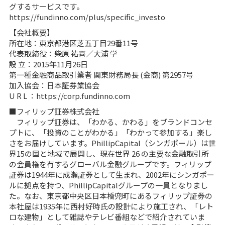
グするサービスです。
https://fundinno.com/plus/specific_investo
【会社概要】
所在地：東京都港区芝五丁⽬29番11号
代表取締役：柴原 祐喜∕⼤浦 学
設 ⽴：2015年11⽉26⽇
第⼀種⾦融商品取引業者 関東財務局⻑ (⾦商) 第2957号
加⼊協会：⽇本証券業協会
U R L ：https://corp.fundinno.com
■フィリップ証券株式会社
フィリップ証券は、「わかる、かわる」をブランドコンセ
プトに、「投資のことがわかる」「わかって参加する」楽し
さをお届けしています。PhillipCapital（シンガポール）は世
界15の国と地域で展開し、現在世界 26 の主要な金融取引所
の会員権を有するグローバル金融グループです。フィリップ
証券は1944年に成瀬証券として生まれ、2002年にシンガポー
ルに拠点を持つ、PhillipCapitalグループの一員となりまし
た。なお、東京都中央区日本橋兜町にあるフィリップ証券の
本社屋は1935年に西村好時氏の設計により施工され、「レト
ロな建物」として雑誌やテレビ番組などで紹介されていま