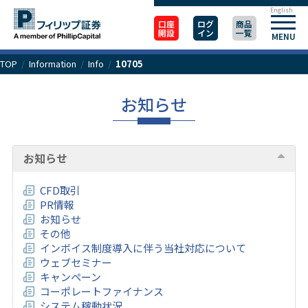
English
口座
ログ
商品
開設
イン
一覧
MENU
TOP
/
Information
/
Info
/
10705
お知らせ
お知らせ
CFD取引
PR情報
お知らせ
その他
インボイス制度導入に伴う当社対応について
ウェブセミナー
キャンペーン
コーポレートファイナンス
システム稼動状況