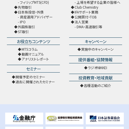
フィリップMT5(CFD)
上場を希望する企業の皆様へ
先物取引
Club Chemistry
日本株投信・外債
IFAサポート業務
資産運用アドバイザー
公開買付・TOB
IPO
法人営業
外国株取引
DMA・高速取引等
ST取引
お役立ちコンテンツ
キャンペーン
MT5コラム
実施中のキャンペーン
動画マニュアル
提供番組・協賛情報
アナリストレポート
ラジオNIKKEI
セミナー
開催予定のセミナー
投資教育・地域貢献
過去に開催されたセミナー
各種活動のご紹介