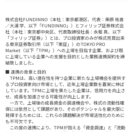
株式会社FUNDINNO（本社：東京都港区、代表：柴原 祐喜
／大浦 学、以下「FUNDINNO」）とフィリップ証券株式会
社（本社：東京都中央区、代表取締役社長：永堀 真、以下
「フィリップ証券」）とは、プロ投資家のみが株式売買出来
る東京証券取引所（以下「東証」）のTOKYO PRO
Market（以下「TPM」）への上場を目指す企業、および既
に上場している企業への支援を目的とした業務連携契約を締
結致しました。
■ 連携の背景と目的
TPMは、高い潜在性を持つ企業に新たな上場機会を提供す
るプロ投資家向け市場として、近年上場企業数を着実に伸ば
しています。TPMに上場を果たした企業は、信用力を向上さ
せ、成長を加速させる可能性が向上します。
一方で、上場後の成長資金の調達機会や、株式の流動性確
保には依然として課題があり、そのポテンシャルを最大限に
発揮するためには、これらの課題解決が市場活性化のために
も不可欠です。
この度の連携により、TPMが抱える「資金調達」と「流動