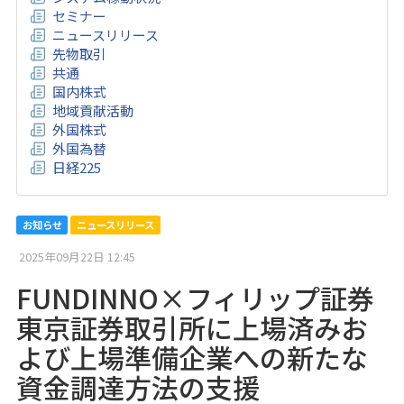
セミナー
ニュースリリース
先物取引
共通
国内株式
地域貢献活動
外国株式
外国為替
日経225
お知らせ
ニュースリリース
2025年09月22日 12:45
FUNDINNO×フィリップ証券
東京証券取引所に上場済みお
よび上場準備企業への新たな
資金調達方法の支援