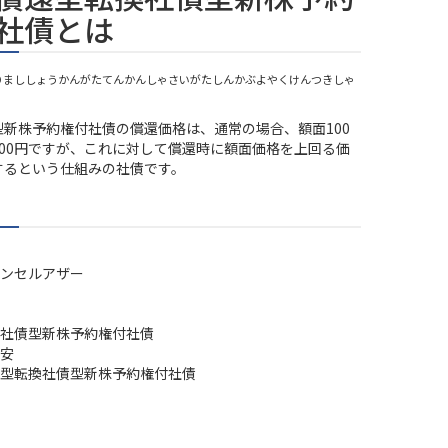
社債とは
りまししょうかんがたてんかんしゃさいがたしんかぶよやくけんつきしゃ
型新株予約権付社債の償還価格は、通常の場合、額面100
100円ですが、これに対して償還時に額面価格を上回る価
するという仕組みの社債です。
ンセルアザー
社債型新株予約権付社債
安
型転換社債型新株予約権付社債