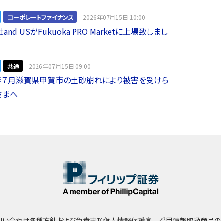
コーポレートファイナンス
2026年07月15日 10:00
nd USがFukuoka PRO Marketに上場致しまし
共通
2026年07月15日 09:00
年７月滋賀県甲賀市の土砂崩れにより被害を受けら
さまへ
問い合わせ
各種方針および免責事項
個人情報保護宣言
採用情報
取扱商品の