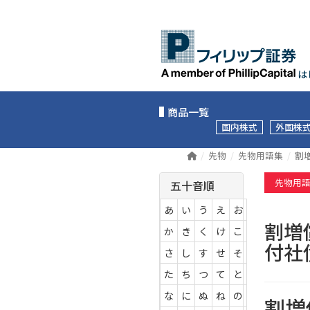
は
商品一覧
国内株式
外国株
先物
先物用語集
割
先物用
五十音順
あ
い
う
え
お
割増
か
き
く
け
こ
付
さ
し
す
せ
そ
た
ち
つ
て
と
な
に
ぬ
ね
の
割増