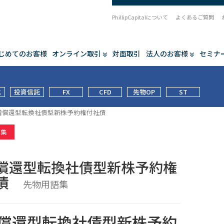
PhillipCapitalについて
よくあるご質問
じめてのお客様
オンライン取引
対面取引
法人のお客様
セミナ
式
投資信託
FX
CFD
先物OP
ST
増償還型転換社債型新株予約権付社債
語集
償還型転換社債型新株予約権
社債
先物用語集
償還型転換社債型新株予約