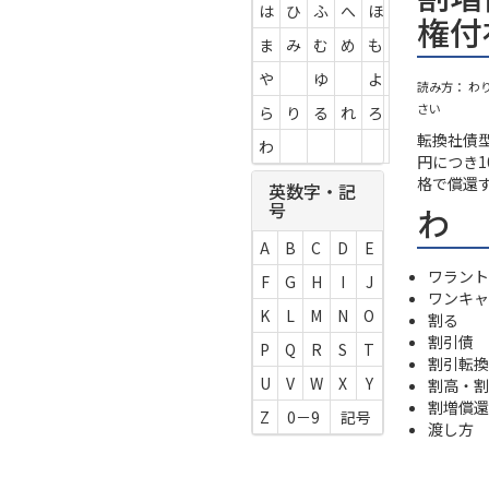
は
ひ
ふ
へ
ほ
権付
ま
み
む
め
も
や
ゆ
よ
読み方： わ
さい
ら
り
る
れ
ろ
転換社債
わ
円につき
格で償還
英数字・記
号
わ
A
B
C
D
E
ワラント
F
G
H
I
J
ワンキャ
K
L
M
N
O
割る
割引債
P
Q
R
S
T
割引転換
U
V
W
X
Y
割高・割
割増償還
Z
0－9
記号
渡し方