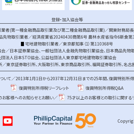
登録・加入協会等
業者(第一種金融商品取引業及び第二種金融商品取引業)／関東財務局長（
品先物取引業者／経済産業省20240430商第6号
農林水産省指令6新食第3
宅地建物取引業者／東京都知事（1）第110368号
協会／
日本証券業協会
、
一般社団法人金融先物取引業協会
、
日本商品先物
社団法人日本STO協会
、
公益社団法人東京都宅地建物取引業協会
所／
東京証券取引所
、
大阪取引所
、
東京商品取引所
、
福岡証券取引所
、
名古
ついて／
2013年1月1日から2037年12月31日までの25年間、復興特別所
復興特別所得税リーフレット
復興特別所得税Q&A
上のお客様へのお知らせとお願い／
75才以上のお客様との取引に関する
Copyrigh