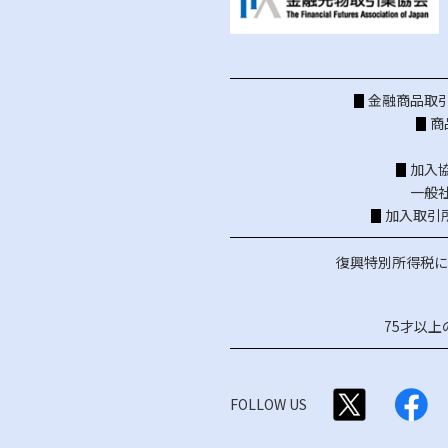
金融商品取引
商
加入
一般
加入取引
復興特別所得税に
75才以
FOLLOW US